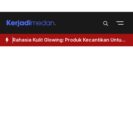
Skip
Menu
to
content
Rahasia Kulit Glowing: Produk Kecantikan Untuk
M
Wanita 40 Tahun Keatas
I