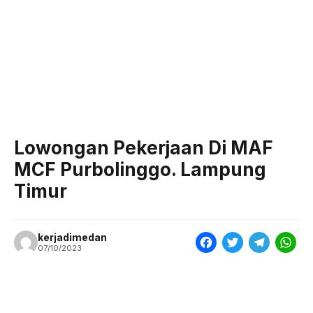
Lowongan Pekerjaan Di MAF
MCF Purbolinggo. Lampung
Timur
kerjadimedan
F
T
T
W
07/10/2023
a
w
e
h
c
i
l
a
e
t
e
t