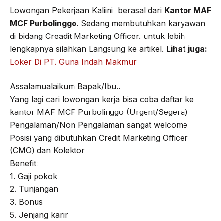
Lowongan Pekerjaan Kaliini berasal dari
Kantor MAF
b
t
g
s
MCF Purbolinggo.
Sedang membutuhkan karyawan
o
e
r
A
di bidang Creadit Marketing Officer. untuk lebih
o
r
a
p
lengkapnya silahkan Langsung ke artikel.
Lihat juga:
k
m
p
Loker Di PT. Guna Indah Makmur
Assalamualaikum Bapak/Ibu..
Yang lagi cari lowongan kerja bisa coba daftar ke
kantor MAF MCF Purbolinggo (Urgent/Segera)
Pengalaman/Non Pengalaman sangat welcome
Posisi yang dibutuhkan Credit Marketing Officer
(CMO) dan Kolektor
Benefit:
1. Gaji pokok
2. Tunjangan
3. Bonus
5. Jenjang karir