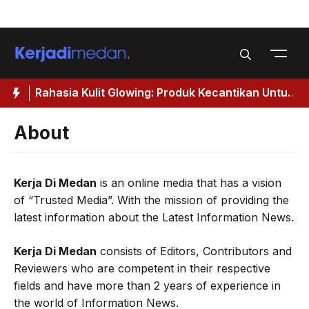
Skip
Menu
to
content
Rahasia Kulit Glowing: Produk Kecantikan Untuk
M
Wanita 40 Tahun Keatas
I
About
Kerja Di Medan
is an online media that has a vision
of “Trusted Media”. With the mission of providing the
latest information about the Latest Information News.
Kerja Di Medan
consists of Editors, Contributors and
Reviewers who are competent in their respective
fields and have more than 2 years of experience in
the world of Information News.