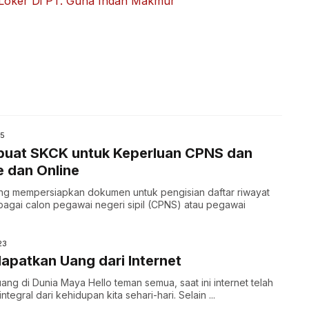
Loker Di PT. Guna Indah Makmur
25
uat SKCK untuk Keperluan CPNS dan
e dan Online
ng mempersiapkan dokumen untuk pengisian daftar riwayat
agai calon pegawai negeri sipil (CPNS) atau pegawai
23
patkan Uang dari Internet
ang di Dunia Maya Hello teman semua, saat ini internet telah
ntegral dari kehidupan kita sehari-hari. Selain ...