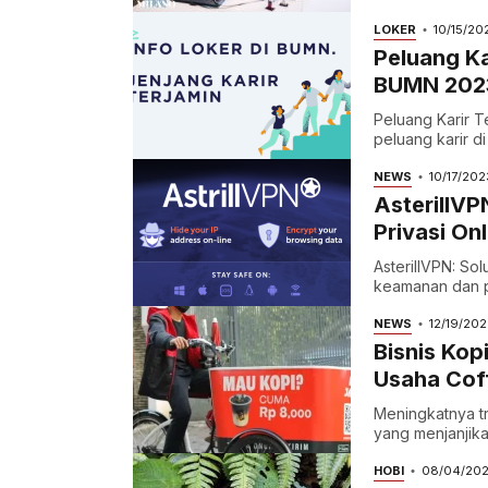
LOKER
10/15/20
Peluang Ka
BUMN 202
Peluang Karir 
peluang karir d
NEWS
10/17/202
AsterillVP
Privasi Onl
AsterillVPN: Sol
keamanan dan pr
NEWS
12/19/20
Bisnis Kop
Usaha Cof
Meningkatnya tr
yang menjanjikan
HOBI
08/04/20