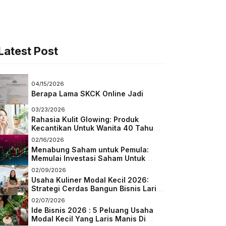
Latest Post
04/15/2026
Berapa Lama SKCK Online Jadi
03/23/2026
Rahasia Kulit Glowing: Produk
Kecantikan Untuk Wanita 40 Tahun
Keatas
02/16/2026
Menabung Saham untuk Pemula:
Memulai Investasi Saham Untuk
Pemula
02/09/2026
Usaha Kuliner Modal Kecil 2026:
Strategi Cerdas Bangun Bisnis Laris
di Tengah Persaingan
02/07/2026
Ide Bisnis 2026 : 5 Peluang Usaha
Modal Kecil Yang Laris Manis Di