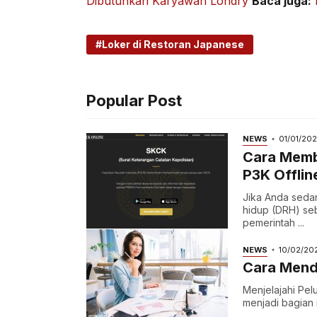
Dibutuhkan Karyawan Londry
Baca juga:
Loker di Restoran Japanese
Popular Post
NEWS
01/01/20
Cara Memb
P3K Offlin
Jika Anda seda
hidup (DRH) seb
pemerintah ...
NEWS
10/02/20
Cara Menda
Menjelajahi Pelu
menjadi bagian i