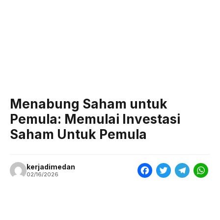
Menabung Saham untuk
Pemula: Memulai Investasi
Saham Untuk Pemula
kerjadimedan
F
T
T
W
02/16/2026
a
w
e
h
c
i
l
a
e
t
e
t