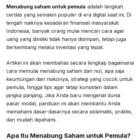
Menabung saham untuk pemula
adalah langkah
b
t
g
s
cerdas yang semakin populer di era digital saat ini. Di
o
e
r
A
tengah naiknya kesadaran finansial masyarakat
o
r
a
p
Indonesia, banyak orang mulai mencari cara agar
k
m
p
uang yang dimiliki tidak hanya disimpan, tetapi juga
berkembang melalui investasi yang tepat.
Artikel ini akan membahas secara lengkap bagaimana
cara memulai menabung saham dari nol, apa saja
keuntungan dan risikonya, strategi yang cocok untuk
pemula, hingga tips agar tetap konsisten dalam
jangka panjang. Jika Anda baru mengenal dunia
pasar modal, panduan ini akan membantu Anda
memahami dasar-dasarnya secara sistematis, praktis,
dan mudah dipahami.
Apa Itu Menabung Saham untuk Pemula?