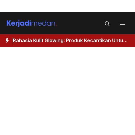
Skip
Menu
to
content
Rahasia Kulit Glowing: Produk Kecantikan Untuk
M
Wanita 40 Tahun Keatas
I