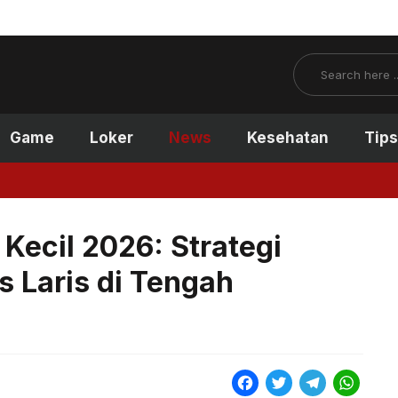
Search
Game
Loker
News
Kesehatan
Tips
Kecil 2026: Strategi
s Laris di Tengah
F
T
T
W