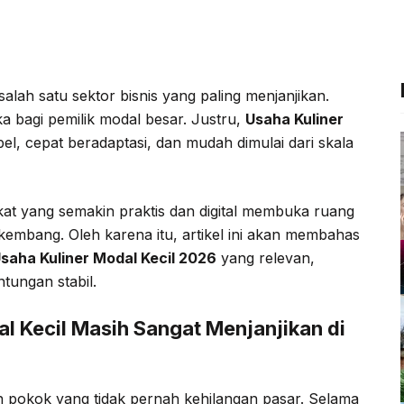
a
w
e
h
c
i
l
a
e
t
e
t
salah satu sektor bisnis yang paling menjanjikan.
b
t
g
s
ka bagi pemilik modal besar. Justru,
Usaha Kuliner
o
e
r
A
bel, cepat beradaptasi, dan mudah dimulai dari skala
o
r
a
p
k
m
p
kat yang semakin praktis dan digital membuka ruang
kembang. Oleh karena itu, artikel ini akan membahas
saha Kuliner Modal Kecil 2026
yang relevan,
ntungan stabil.
l Kecil Masih Sangat Menjanjikan di
pokok yang tidak pernah kehilangan pasar. Selama