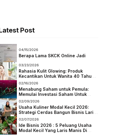
Latest Post
04/15/2026
Berapa Lama SKCK Online Jadi
03/23/2026
Rahasia Kulit Glowing: Produk
Kecantikan Untuk Wanita 40 Tahun
Keatas
02/16/2026
Menabung Saham untuk Pemula:
Memulai Investasi Saham Untuk
Pemula
02/09/2026
Usaha Kuliner Modal Kecil 2026:
Strategi Cerdas Bangun Bisnis Laris
di Tengah Persaingan
02/07/2026
Ide Bisnis 2026 : 5 Peluang Usaha
Modal Kecil Yang Laris Manis Di