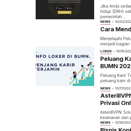
Jika Anda seda
hidup (DRH) seb
pemerintah ...
NEWS
10/02/20
Cara Menda
Menjelajahi Pelu
menjadi bagian i
LOKER
10/15/20
Peluang Ka
BUMN 202
Peluang Karir 
peluang karir d
NEWS
10/17/202
AsterillVP
Privasi Onl
AsterillVPN: Sol
keamanan dan pr
NEWS
12/19/20
Bisnis Kop