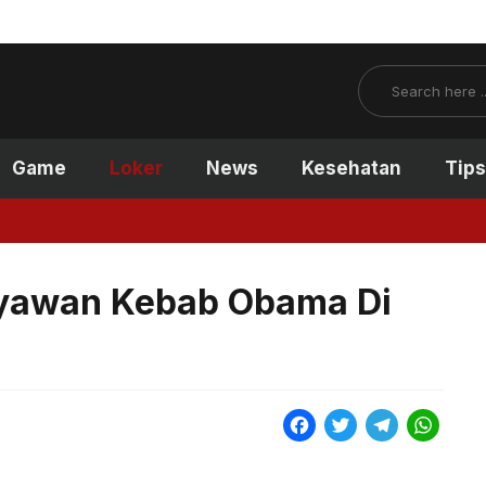
Search
Game
Loker
News
Kesehatan
Tips
yawan Kebab Obama Di
F
T
T
W
a
w
e
h