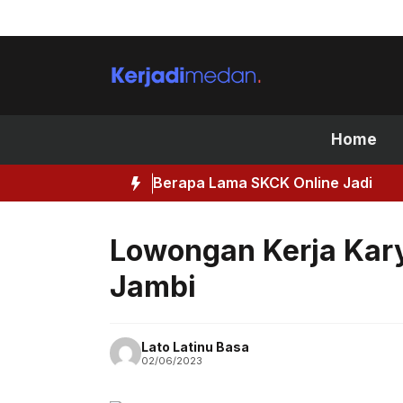
Skip
to
content
Home
Berapa Lama SKCK Online Jadi
Lowongan Kerja Kar
Jambi
Lato Latinu Basa
02/06/2023