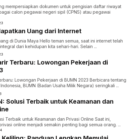
ng mempersiapkan dokumen untuk pengisian daftar riwayat
agai calon pegawai negeri sipil (CPNS) atau pegawai
23
patkan Uang dari Internet
ang di Dunia Maya Hello teman semua, saat ini internet telah
ntegral dari kehidupan kita sehari-hari. Selain ...
23
rir Terbaru: Lowongan Pekerjaan di
3
Terbaru: Lowongan Pekerjaan di BUMN 2023 Berbicara tentang
i Indonesia, BUMN (Badan Usaha Milik Negara) seringkali ...
3
N: Solusi Terbaik untuk Keamanan dan
ine
usi Terbaik untuk Keamanan dan Privasi Online Saat ini,
ivasi online menjadi semakin penting bagi semua orang. ...
24
i Keliling: Panduan Lengkap Memulai