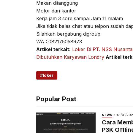
Makan ditanggung
Motor dari kantor
Kerja jam 3 sore sampai Jam 11 malam
Jika tidak balas chat atau telpon sudah d
Silahkan bergabung digroup
WA : 082175058973
Artikel terkait:
Loker Di PT. NSS Nusanta
Dibutuhkan Karyawan Londry
Artikel terk
loker
Popular Post
NEWS
01/01/20
Cara Memb
P3K Offlin