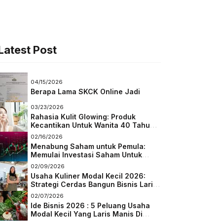
Latest Post
04/15/2026
Berapa Lama SKCK Online Jadi
03/23/2026
Rahasia Kulit Glowing: Produk
Kecantikan Untuk Wanita 40 Tahun
Keatas
02/16/2026
Menabung Saham untuk Pemula:
Memulai Investasi Saham Untuk
Pemula
02/09/2026
Usaha Kuliner Modal Kecil 2026:
Strategi Cerdas Bangun Bisnis Laris
di Tengah Persaingan
02/07/2026
Ide Bisnis 2026 : 5 Peluang Usaha
Modal Kecil Yang Laris Manis Di