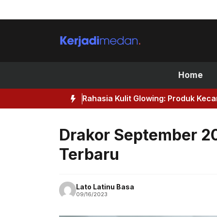
Skip
to
content
Home
Rahasia Kulit Glowing: Produk Kec
Drakor September 2
Terbaru
Lato Latinu Basa
09/16/2023