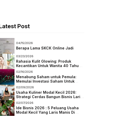
Latest Post
04/15/2026
Berapa Lama SKCK Online Jadi
03/23/2026
Rahasia Kulit Glowing: Produk
Kecantikan Untuk Wanita 40 Tahun
Keatas
02/16/2026
Menabung Saham untuk Pemula:
Memulai Investasi Saham Untuk
Pemula
02/09/2026
Usaha Kuliner Modal Kecil 2026:
Strategi Cerdas Bangun Bisnis Laris
di Tengah Persaingan
02/07/2026
Ide Bisnis 2026 : 5 Peluang Usaha
Modal Kecil Yang Laris Manis Di