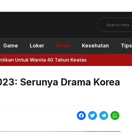
Search
Game
Loker
News
Kesehatan
Tips
antikan Untuk Wanita 40 Tahun Keatas
023: Serunya Drama Korea
F
T
T
W
a
w
e
h