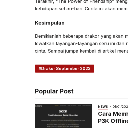
Terakhir, “The Power of Friendship” men
kehidupan sehari-hari. Cerita ini akan m
Kesimpulan
Demikianlah beberapa drakor yang akan m
lewatkan tayangan-tayangan seru ini dan n
cinta. Sampai jumpa kembali di artikel mena
Drakor September 2023
Popular Post
NEWS
01/01/20
Cara Memb
P3K Offlin