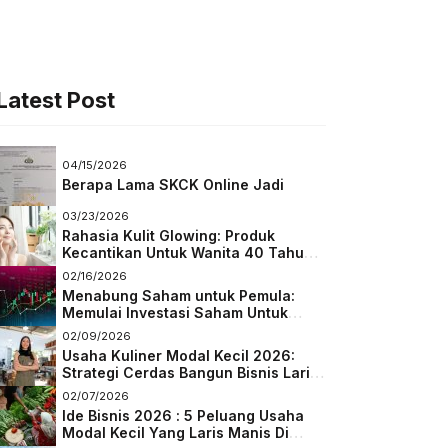
Latest Post
04/15/2026
Berapa Lama SKCK Online Jadi
03/23/2026
Rahasia Kulit Glowing: Produk
Kecantikan Untuk Wanita 40 Tahun
Keatas
02/16/2026
Menabung Saham untuk Pemula:
Memulai Investasi Saham Untuk
Pemula
02/09/2026
Usaha Kuliner Modal Kecil 2026:
Strategi Cerdas Bangun Bisnis Laris
di Tengah Persaingan
02/07/2026
Ide Bisnis 2026 : 5 Peluang Usaha
Modal Kecil Yang Laris Manis Di