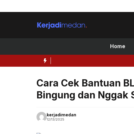
Skip
to
content
Home
Cara Cek Bantuan BL
Bingung dan Nggak S
kerjadimedan
12/13/2025