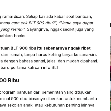
c
i
l
a
e
t
e
t
 ramai dicari. Setiap kali ada kabar soal bantuan,
b
t
g
s
imana cara cek BLT 900 ribu?”
,
“Nama saya dapat
o
e
r
A
 yang resmi?”
. Sayangnya, nggak sedikit juga yang
o
r
a
p
 bahkan hoaks.
k
m
p
tuan BLT 900 ribu itu sebenarnya nggak ribet
 dari rumah, tanpa harus keliling tanya ke sana-sini.
nya dengan bahasa santai, jelas, dan mudah dipahami.
baru pertama kali cari info BLT.
00 Ribu
program bantuan dari pemerintah yang ditujukan
inal 900 ribu biasanya diberikan untuk membantu
iaya sekolah anak, atau kebutuhan penting lainnya.