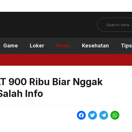
Search
Game
Loker
News
Kesehatan
Tips
T 900 Ribu Biar Nggak
alah Info
F
T
T
W
a
w
e
h