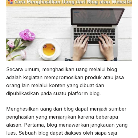
o
e
r
A
o
r
a
p
k
m
p
Secara umum, menghasilkan uang melalui blog
adalah kegiatan mempromosikan produk atau jasa
orang lain melalui konten yang dibuat dan
dipublikasikan pada suatu platform blog.
Menghasilkan uang dari blog dapat menjadi sumber
penghasilan yang menjanjikan karena beberapa
alasan. Pertama, blog menawarkan jangkauan yang
luas. Sebuah blog dapat diakses oleh siapa saja