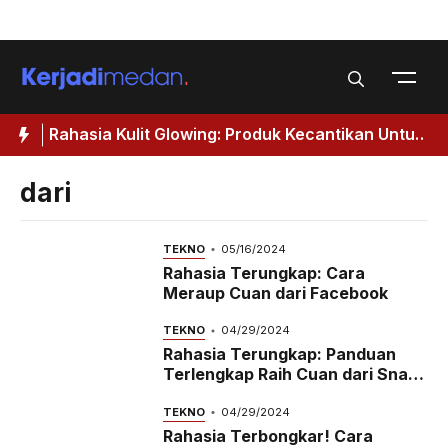
Skip
Menu
to
content
Rahasia Kulit Glowing: Produk Kecantikan Untuk
M
Wanita 40 Tahun Keatas
I
dari
TEKNO
05/16/2024
Rahasia Terungkap: Cara
Meraup Cuan dari Facebook
TEKNO
04/29/2024
Rahasia Terungkap: Panduan
Terlengkap Raih Cuan dari Snack
Video
TEKNO
04/29/2024
Rahasia Terbongkar! Cara