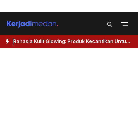
Skip
Menu
to
content
Rahasia Kulit Glowing: Produk Kecantikan Untuk
M
Wanita 40 Tahun Keatas
I