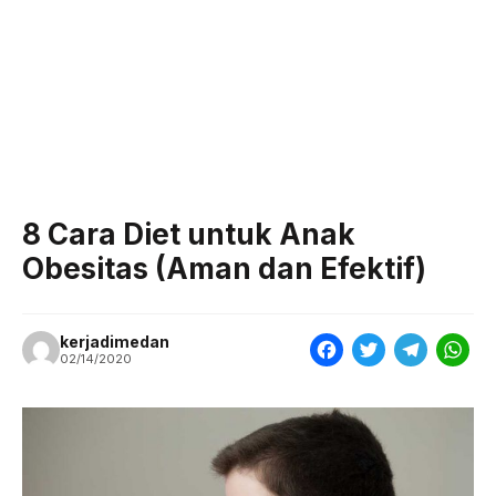
8 Cara Diet untuk Anak
Obesitas (Aman dan Efektif)
kerjadimedan
F
T
T
W
02/14/2020
a
w
e
h
c
i
l
a
e
t
e
t
b
t
g
s