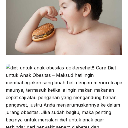
o
e
r
A
o
r
a
p
k
m
p
8 Cara Diet
untuk Anak Obesitas – Maksud hati ingin
membahagiakan sang buah hati dengan menuruti apa
maunya, termasuk ketika ia ingin makan makanan
cepat saji atau penganan yang mengandung bahan
pengawet, justru Anda menjerumuskannya ke dalam
jurang obesitas. Jika sudah begitu, maka penting
baginya untuk menjalani diet untuk anak agar
terhindar dari penyakit seperti diabetes dan