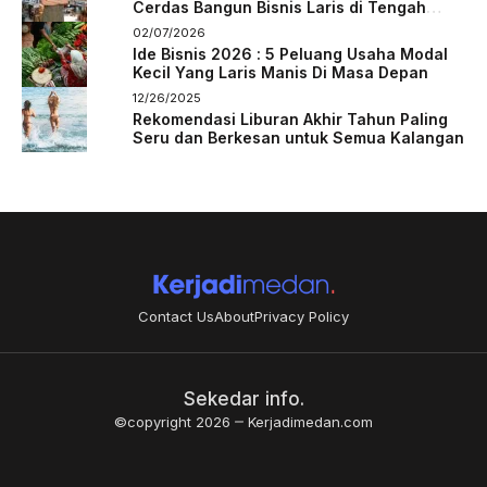
Cerdas Bangun Bisnis Laris di Tengah
Persaingan
02/07/2026
Ide Bisnis 2026 : 5 Peluang Usaha Modal
Kecil Yang Laris Manis Di Masa Depan
12/26/2025
Rekomendasi Liburan Akhir Tahun Paling
Seru dan Berkesan untuk Semua Kalangan
Contact Us
About
Privacy Policy
Sekedar info.
©copyright 2026
Kerjadimedan.com