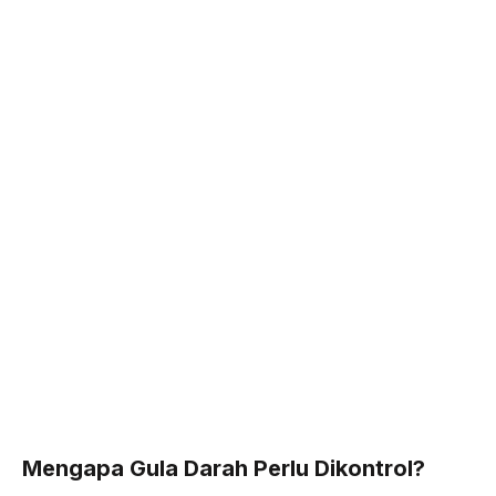
o
r
a
p
k
m
p
Mengapa Gula Darah Perlu Dikontrol?