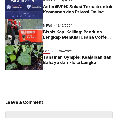
NEWS
10/17/2023
AsterillVPN: Solusi Terbaik untuk
Keamanan dan Privasi Online
NEWS
12/19/2024
Bisnis Kopi Keliling: Panduan
Lengkap Memulai Usaha Coffee
Bike yang Menguntungkan di
2024
HOBI
08/04/2023
Tanaman Gympie: Keajaiban dan
Bahaya dari Flora Langka
Leave a Comment
Comment