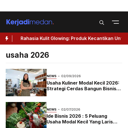
Skip
Menu
to
content
Rahasia Kulit Glowing: Produk Kecantikan Untuk
Wanita 40 Tahun Keatas
usaha 2026
NEWS
02/09/2026
Usaha Kuliner Modal Kecil 2026:
Strategi Cerdas Bangun Bisnis
Laris di Tengah Persaingan
NEWS
02/07/2026
Ide Bisnis 2026 : 5 Peluang
Usaha Modal Kecil Yang Laris
Manis Di Masa Depan