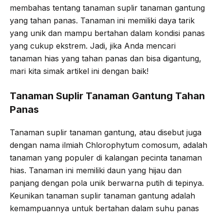
membahas tentang tanaman suplir tanaman gantung
o
e
r
A
yang tahan panas. Tanaman ini memiliki daya tarik
o
r
a
p
yang unik dan mampu bertahan dalam kondisi panas
k
m
p
yang cukup ekstrem. Jadi, jika Anda mencari
tanaman hias yang tahan panas dan bisa digantung,
mari kita simak artikel ini dengan baik!
Tanaman Suplir Tanaman Gantung Tahan
Panas
Tanaman suplir tanaman gantung, atau disebut juga
dengan nama ilmiah Chlorophytum comosum, adalah
tanaman yang populer di kalangan pecinta tanaman
hias. Tanaman ini memiliki daun yang hijau dan
panjang dengan pola unik berwarna putih di tepinya.
Keunikan tanaman suplir tanaman gantung adalah
kemampuannya untuk bertahan dalam suhu panas