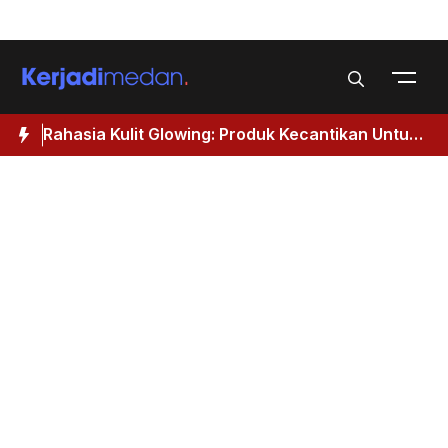
Skip
Menu
to
content
Rahasia Kulit Glowing: Produk Kecantikan Untuk
M
Wanita 40 Tahun Keatas
I