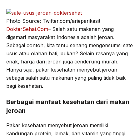
o
e
r
A
o
r
a
p
Photo Source: Twitter.com/arieparikesit
k
m
p
DokterSehat.Com
– Salah satu makanan yang
digemari masyarakat Indonesia adalah jeroan.
Sebagai contoh, kita tentu senang mengonsumsi sate
usus atau olahan hati, bukan? Selain rasanya yang
enak, harga dari jeroan juga cenderung murah.
Hanya saja, pakar kesehatan menyebut jeroan
sebagai salah satu makanan yang paling tidak baik
bagi kesehatan.
Berbagai manfaat kesehatan dari makan
jeroan
Pakar kesehatan menyebut jeroan memiliki
kandungan protein, lemak, dan vitamin yang tinggi.