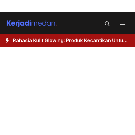
Skip
Menu
to
content
Rahasia Kulit Glowing: Produk Kecantikan Untuk
M
Wanita 40 Tahun Keatas
I