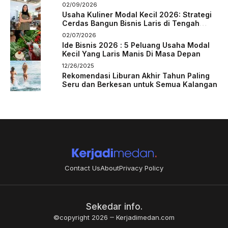
02/09/2026
Usaha Kuliner Modal Kecil 2026: Strategi
Cerdas Bangun Bisnis Laris di Tengah
Persaingan
02/07/2026
Ide Bisnis 2026 : 5 Peluang Usaha Modal
Kecil Yang Laris Manis Di Masa Depan
12/26/2025
Rekomendasi Liburan Akhir Tahun Paling
Seru dan Berkesan untuk Semua Kalangan
Contact Us
About
Privacy Policy
Sekedar info.
©copyright 2026
Kerjadimedan.com