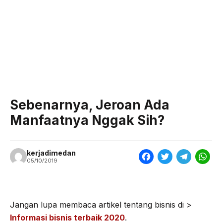
Sebenarnya, Jeroan Ada
Manfaatnya Nggak Sih?
kerjadimedan
F
T
T
W
05/10/2019
a
w
e
h
c
i
l
a
e
t
e
t
Jangan lupa membaca artikel tentang bisnis di >
Informasi bisnis terbaik 2020
.
b
t
g
s