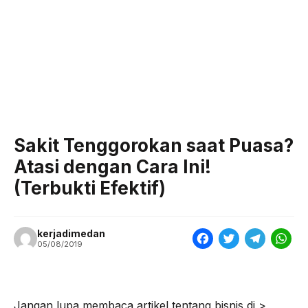
Sakit Tenggorokan saat Puasa?
Atasi dengan Cara Ini!
(Terbukti Efektif)
kerjadimedan
F
T
T
W
05/08/2019
a
w
e
h
c
i
l
a
e
t
e
t
Jangan lupa membaca artikel tentang bisnis di >