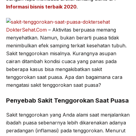
Informasi bisnis terbaik 2020
.
b
t
g
s
o
e
r
A
o
r
a
p
DokterSehat.Com
– Aktivitas berpuasa memang
k
m
p
menyehatkan. Namun, bukan berarti puasa tidak
menimbulkan efek samping terkait kesehatan tubuh.
Sakit tenggorokan misalnya. Kurangnya asupan
cairan ditambah kondisi cuaca yang panas pada
beberapa kasus bisa mengakibatkan sakit
tenggorokan saat puasa. Apa dan bagaimana cara
mengatasi sakit tenggorokan saat puasa?
Penyebab Sakit Tenggorokan Saat Puasa
Sakit tenggorokan yang Anda alami saat menjalankan
ibadah puasa sebenarnya lebih dikarenakan adanya
peradangan (inflamasi) pada tenggorokan. Menurut