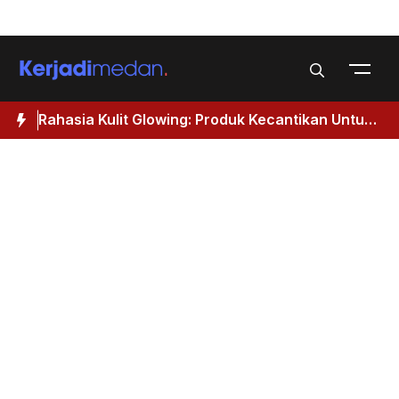
Skip
Menu
to
content
Rahasia Kulit Glowing: Produk Kecantikan Untuk
M
Wanita 40 Tahun Keatas
I