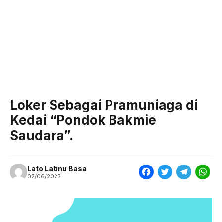
Loker Sebagai Pramuniaga di
Kedai “Pondok Bakmie
Saudara”.
Lato Latinu Basa
F
T
T
W
02/06/2023
a
w
e
h
c
i
l
a
e
t
e
t