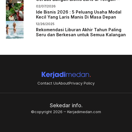
Persaingan
02/07/2026
Ide Bisnis 2026 : 5 Peluang Usaha Modal
Kecil Yang Laris Manis Di Masa Depan
12/26/2025
Rekomendasi Liburan Akhir Tahun Paling
Seru dan Berkesan untuk Semua Kalangan
Contact Us
About
Privacy Policy
Sekedar info.
©copyright 2026
Kerjadimedan.com