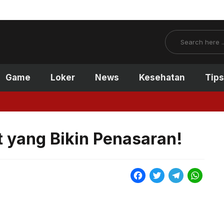
Search
Game
Loker
News
Kesehatan
Tips
t yang Bikin Penasaran!
F
T
T
W
a
w
e
h
c
i
l
a
e
t
e
t