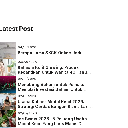
Latest Post
04/15/2026
Berapa Lama SKCK Online Jadi
03/23/2026
Rahasia Kulit Glowing: Produk
Kecantikan Untuk Wanita 40 Tahun
Keatas
02/16/2026
Menabung Saham untuk Pemula:
Memulai Investasi Saham Untuk
Pemula
02/09/2026
Usaha Kuliner Modal Kecil 2026:
Strategi Cerdas Bangun Bisnis Laris
di Tengah Persaingan
02/07/2026
Ide Bisnis 2026 : 5 Peluang Usaha
Modal Kecil Yang Laris Manis Di