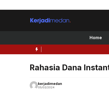
Skip
to
content
Home
Rahasia Dana Instan
kerjadimedan
05/02/2024