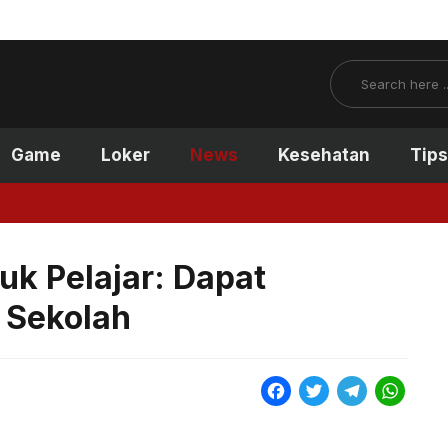
Search
Game
Loker
News
Kesehatan
Tips
uk Pelajar: Dapat
 Sekolah
F
T
T
W
a
w
e
h