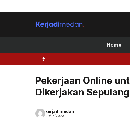
Skip
to
content
Home
Pekerjaan Online unt
Dikerjakan Sepulang
kerjadimedan
09/18/2023