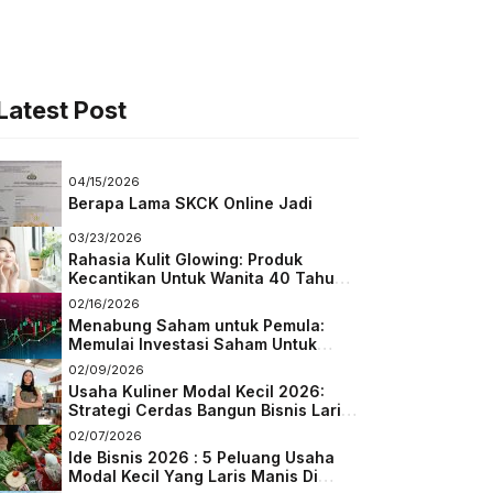
Latest Post
04/15/2026
Berapa Lama SKCK Online Jadi
03/23/2026
Rahasia Kulit Glowing: Produk
Kecantikan Untuk Wanita 40 Tahun
Keatas
02/16/2026
Menabung Saham untuk Pemula:
Memulai Investasi Saham Untuk
Pemula
02/09/2026
Usaha Kuliner Modal Kecil 2026:
Strategi Cerdas Bangun Bisnis Laris
di Tengah Persaingan
02/07/2026
Ide Bisnis 2026 : 5 Peluang Usaha
Modal Kecil Yang Laris Manis Di