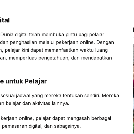
c
i
l
a
e
t
e
t
tal
b
t
g
s
o
e
r
A
unia digital telah membuka pintu bagi pelajar
o
r
a
p
an penghasilan melalui pekerjaan online. Dengan
k
m
p
, pelajar kini dapat memanfaatkan waktu luang
an, memperluas pengetahuan, dan mendapatkan
e untuk Pelajar
ja sesuai jadwal yang mereka tentukan sendiri. Mereka
 belajar dan aktivitas lainnya.
kerjaan online, pelajar dapat mengasah berbagai
, pemasaran digital, dan sebagainya.