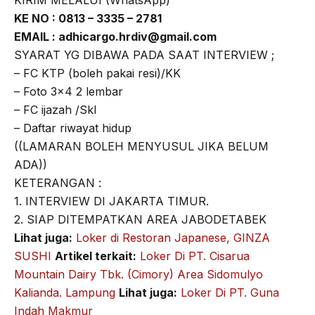
KE NO : 0813 – 3335 – 2781
EMAIL :
adhicargo.hrdiv@gmail.com
SYARAT YG DIBAWA PADA SAAT INTERVIEW ;
– FC KTP (boleh pakai resi)/KK
– Foto 3×4 2 lembar
– FC ijazah /Skl
– Daftar riwayat hidup
((LAMARAN BOLEH MENYUSUL JIKA BELUM
ADA))
KETERANGAN :
1. INTERVIEW DI JAKARTA TIMUR.
2. SIAP DITEMPATKAN AREA JABODETABEK
Lihat juga:
Loker di Restoran Japanese, GINZA
SUSHI
Artikel terkait:
Loker Di PT. Cisarua
Mountain Dairy Tbk. (Cimory) Area Sidomulyo
Kalianda. Lampung
Lihat juga:
Loker Di PT. Guna
Indah Makmur