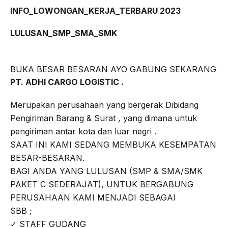
INFO_LOWONGAN_KERJA_TERBARU 2023
b
t
g
s
o
e
r
A
LULUSAN_SMP_SMA_SMK
o
r
a
p
k
m
p
BUKA BESAR BESARAN AYO GABUNG SEKARANG
PT. ADHI CARGO LOGISTIC .
Merupakan perusahaan yang bergerak Dibidang
Pengiriman Barang & Surat , yang dimana untuk
pengiriman antar kota dan luar negri .
SAAT INI KAMI SEDANG MEMBUKA KESEMPATAN
BESAR-BESARAN.
BAGI ANDA YANG LULUSAN (SMP & SMA/SMK
PAKET C SEDERAJAT), UNTUK BERGABUNG
PERUSAHAAN KAMI MENJADI SEBAGAI
SBB ;
✓ STAFF GUDANG