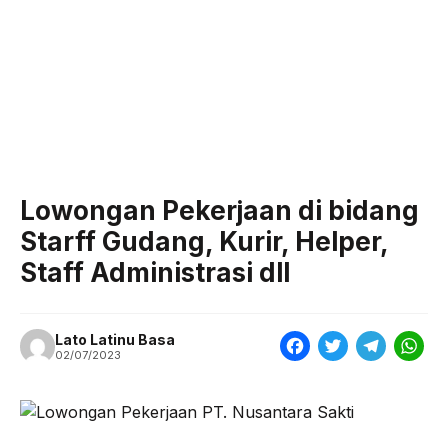
Lowongan Pekerjaan di bidang
Starff Gudang, Kurir, Helper,
Staff Administrasi dll
Lato Latinu Basa
F
T
T
W
02/07/2023
a
w
e
h
c
i
l
a
e
t
e
t