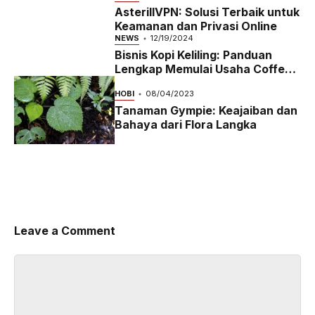
AsterillVPN: Solusi Terbaik untuk
Keamanan dan Privasi Online
NEWS
12/19/2024
Bisnis Kopi Keliling: Panduan
Lengkap Memulai Usaha Coffee
Bike yang Menguntungkan di
HOBI
08/04/2023
2024
Tanaman Gympie: Keajaiban dan
Bahaya dari Flora Langka
Leave a Comment
Comment