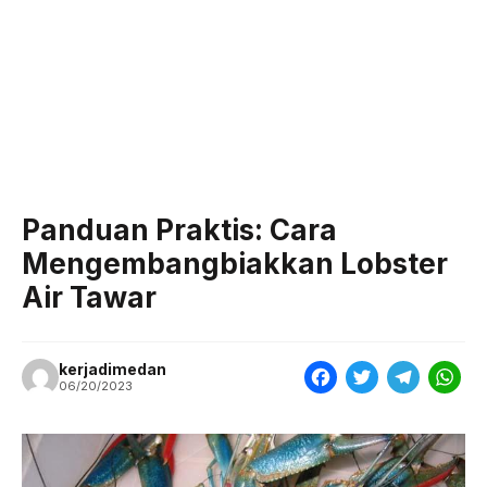
Panduan Praktis: Cara
Mengembangbiakkan Lobster
Air Tawar
kerjadimedan
F
T
T
W
06/20/2023
a
w
e
h
c
i
l
a
e
t
e
t