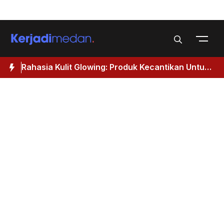
Skip
Menu
to
content
Rahasia Kulit Glowing: Produk Kecantikan Untuk
M
Wanita 40 Tahun Keatas
I