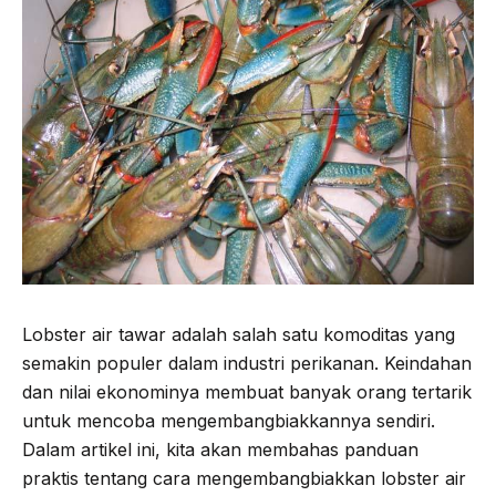
b
t
g
s
o
e
r
A
o
r
a
p
k
m
p
Lobster air tawar adalah salah satu komoditas yang
semakin populer dalam industri perikanan. Keindahan
dan nilai ekonominya membuat banyak orang tertarik
untuk mencoba mengembangbiakkannya sendiri.
Dalam artikel ini, kita akan membahas panduan
praktis tentang cara mengembangbiakkan lobster air