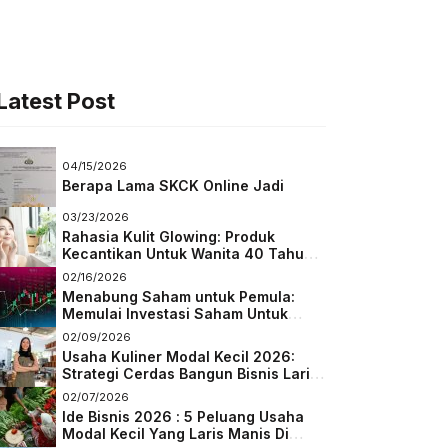
Latest Post
04/15/2026
Berapa Lama SKCK Online Jadi
03/23/2026
Rahasia Kulit Glowing: Produk
Kecantikan Untuk Wanita 40 Tahun
Keatas
02/16/2026
Menabung Saham untuk Pemula:
Memulai Investasi Saham Untuk
Pemula
02/09/2026
Usaha Kuliner Modal Kecil 2026:
Strategi Cerdas Bangun Bisnis Laris
di Tengah Persaingan
02/07/2026
Ide Bisnis 2026 : 5 Peluang Usaha
Modal Kecil Yang Laris Manis Di