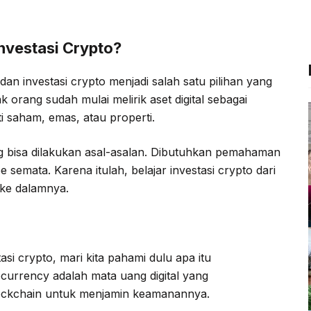
c
i
l
a
e
t
e
t
nvestasi Crypto?
b
t
g
s
o
e
r
A
an investasi crypto menjadi salah satu pilihan yang
o
r
a
p
k orang sudah mulai melirik aset digital sebagai
k
m
p
rti saham, emas, atau properti.
g bisa dilakukan asal-asalan. Dibutuhkan pemahaman
 semata. Karena itulah, belajar investasi crypto dari
 ke dalamnya.
si crypto, mari kita pahami dulu apa itu
currency adalah mata uang digital yang
lockchain untuk menjamin keamanannya.