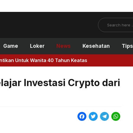
Search
Game
Loker
News
Kesehatan
Tips
antikan Untuk Wanita 40 Tahun Keatas
jar Investasi Crypto dari
F
T
T
W
a
w
e
h