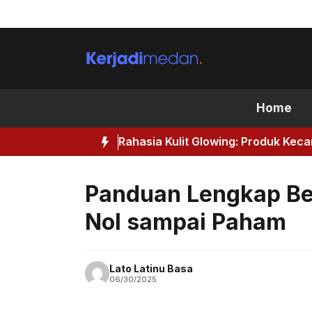
Skip
to
content
Home
Rahasia Kulit Glowing: Produk Kec
Panduan Lengkap Bela
Nol sampai Paham
Lato Latinu Basa
06/30/2025