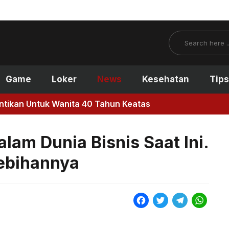
Search
Game
Loker
News
Kesehatan
Tips
antikan Untuk Wanita 40 Tahun Keatas
lam Dunia Bisnis Saat Ini.
ebihannya
F
T
T
W
a
w
e
h