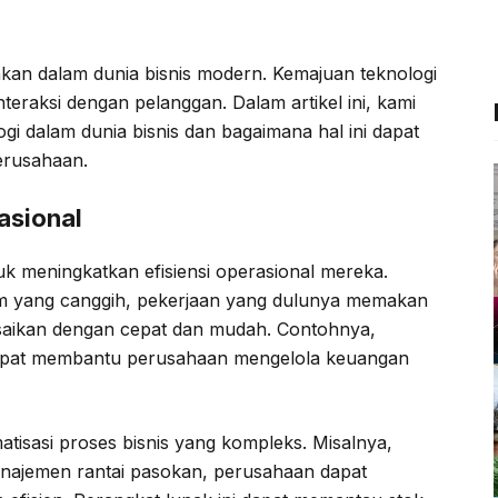
c
i
l
a
e
t
e
t
ahkan dalam dunia bisnis modern. Kemajuan teknologi
b
t
g
s
teraksi dengan pelanggan. Dalam artikel ini, kami
o
e
r
A
 dalam dunia bisnis dan bagaimana hal ini dapat
o
r
a
p
perusahaan.
k
m
p
asional
 meningkatkan efisiensi operasional mereka.
em yang canggih, pekerjaan yang dulunya memakan
esaikan dengan cepat dan mudah. Contohnya,
apat membantu perusahaan mengelola keuangan
isasi proses bisnis yang kompleks. Misalnya,
ajemen rantai pasokan, perusahaan dapat