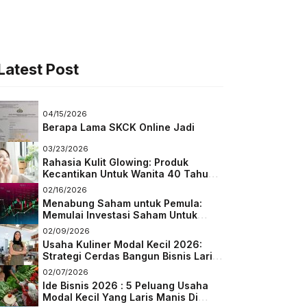
Latest Post
04/15/2026
Berapa Lama SKCK Online Jadi
03/23/2026
Rahasia Kulit Glowing: Produk
Kecantikan Untuk Wanita 40 Tahun
Keatas
02/16/2026
Menabung Saham untuk Pemula:
Memulai Investasi Saham Untuk
Pemula
02/09/2026
Usaha Kuliner Modal Kecil 2026:
Strategi Cerdas Bangun Bisnis Laris
di Tengah Persaingan
02/07/2026
Ide Bisnis 2026 : 5 Peluang Usaha
Modal Kecil Yang Laris Manis Di