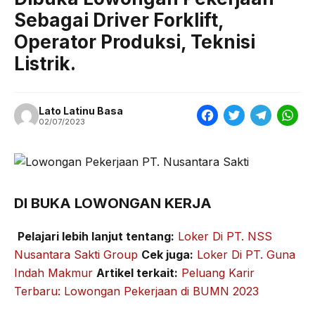
Sebagai Driver Forklift,
Operator Produksi, Teknisi
Listrik.
Lato Latinu Basa
F
T
T
W
02/07/2023
a
w
e
h
c
i
l
a
e
t
e
t
DI BUKA LOWONGAN KERJA
b
t
g
s
o
e
r
A
Pelajari lebih lanjut tentang:
Loker Di PT. NSS
o
r
a
p
Nusantara Sakti Group
Cek juga:
Loker Di PT. Guna
k
m
p
Indah Makmur
Artikel terkait:
Peluang Karir
Terbaru: Lowongan Pekerjaan di BUMN 2023