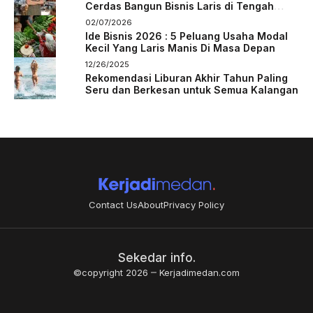
Cerdas Bangun Bisnis Laris di Tengah
Persaingan
02/07/2026
Ide Bisnis 2026 : 5 Peluang Usaha Modal
Kecil Yang Laris Manis Di Masa Depan
12/26/2025
Rekomendasi Liburan Akhir Tahun Paling
Seru dan Berkesan untuk Semua Kalangan
Contact Us
About
Privacy Policy
Sekedar info.
©copyright 2026
Kerjadimedan.com