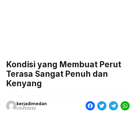
Kondisi yang Membuat Perut
Terasa Sangat Penuh dan
Kenyang
kerjadimedan
F
T
T
W
03/21/2020
a
w
e
h
c
i
l
a
e
t
e
t