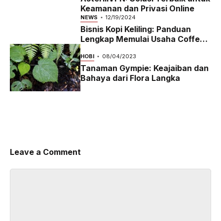
Keamanan dan Privasi Online
NEWS
12/19/2024
Bisnis Kopi Keliling: Panduan
Lengkap Memulai Usaha Coffee
Bike yang Menguntungkan di
HOBI
08/04/2023
2024
Tanaman Gympie: Keajaiban dan
Bahaya dari Flora Langka
Leave a Comment
Comment