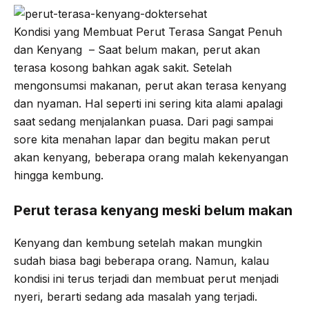
b
t
g
s
Kondisi yang Membuat Perut Terasa Sangat Penuh
o
e
r
A
dan Kenyang – Saat belum makan, perut akan
o
r
a
p
terasa kosong bahkan agak sakit. Setelah
k
m
p
mengonsumsi makanan, perut akan terasa kenyang
dan nyaman. Hal seperti ini sering kita alami apalagi
saat sedang menjalankan puasa. Dari pagi sampai
sore kita menahan lapar dan begitu makan perut
akan kenyang, beberapa orang malah kekenyangan
hingga kembung.
Perut terasa kenyang meski belum makan
Kenyang dan kembung setelah makan mungkin
sudah biasa bagi beberapa orang. Namun, kalau
kondisi ini terus terjadi dan membuat perut menjadi
nyeri, berarti sedang ada masalah yang terjadi.