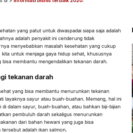
s di >
Informasi bisnis terbaik 2020
.
b
t
g
s
o
e
r
A
o
r
a
p
ehatan yang patut untuk diwaspadai siapa saja adalah
k
m
p
lahnya adalah penyakit ini cenderung tidak
hirnya menyebabkan masalah kesehatan yang cukup
 kita untuk menjaga gaya hidup sehat, khususnya
 bisa membantu mengendalikan tekanan darah.
gi tekanan darah
n sehat yang bisa membantu menurunkan tekanan
ati layaknya sayur atau buah-buahan. Memang, hal ini
 di dalam sayur, buah-buahan, atau bahkan biji-bijian
tkan pembuluh darah sekaligus menurunkan
makanan dari bahan hewani yang juga bisa
ersebut adalah ikan salmon.