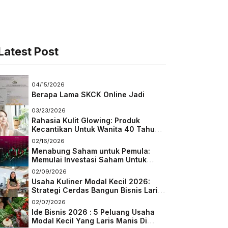
Latest Post
04/15/2026
Berapa Lama SKCK Online Jadi
03/23/2026
Rahasia Kulit Glowing: Produk
Kecantikan Untuk Wanita 40 Tahun
Keatas
02/16/2026
Menabung Saham untuk Pemula:
Memulai Investasi Saham Untuk
Pemula
02/09/2026
Usaha Kuliner Modal Kecil 2026:
Strategi Cerdas Bangun Bisnis Laris
di Tengah Persaingan
02/07/2026
Ide Bisnis 2026 : 5 Peluang Usaha
Modal Kecil Yang Laris Manis Di