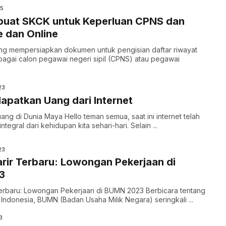
25
uat SKCK untuk Keperluan CPNS dan
e dan Online
ng mempersiapkan dokumen untuk pengisian daftar riwayat
agai calon pegawai negeri sipil (CPNS) atau pegawai
23
patkan Uang dari Internet
ang di Dunia Maya Hello teman semua, saat ini internet telah
ntegral dari kehidupan kita sehari-hari. Selain ...
23
rir Terbaru: Lowongan Pekerjaan di
3
Terbaru: Lowongan Pekerjaan di BUMN 2023 Berbicara tentang
i Indonesia, BUMN (Badan Usaha Milik Negara) seringkali ...
3