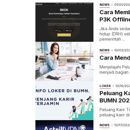
NEWS
01/01/20
Cara Memb
P3K Offlin
Jika Anda seda
hidup (DRH) seb
pemerintah ...
NEWS
10/02/20
Cara Menda
Menjelajahi Pelu
menjadi bagian i
LOKER
10/15/20
Peluang Ka
BUMN 202
Peluang Karir 
peluang karir d
NEWS
10/17/202