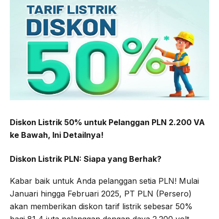
b
t
g
s
o
e
r
A
o
r
a
p
k
m
p
Diskon Listrik 50% untuk Pelanggan PLN 2.200 VA
ke Bawah, Ini Detailnya!
Diskon Listrik PLN: Siapa yang Berhak?
Kabar baik untuk Anda pelanggan setia PLN! Mulai
Januari hingga Februari 2025, PT PLN (Persero)
akan memberikan diskon tarif listrik sebesar 50%