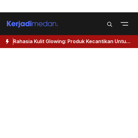
Skip
Menu
to
content
Rahasia Kulit Glowing: Produk Kecantikan Untuk
M
Wanita 40 Tahun Keatas
I