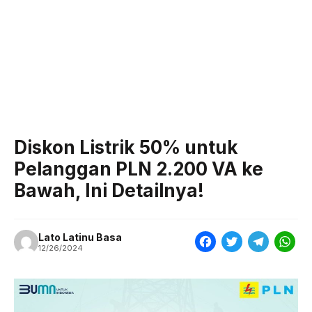
Diskon Listrik 50% untuk
Pelanggan PLN 2.200 VA ke
Bawah, Ini Detailnya!
Lato Latinu Basa
F
T
T
W
12/26/2024
a
w
e
h
c
i
l
a
e
t
e
t