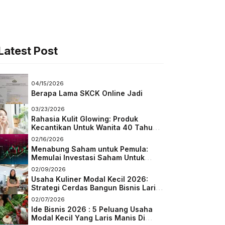
Latest Post
04/15/2026
Berapa Lama SKCK Online Jadi
03/23/2026
Rahasia Kulit Glowing: Produk
Kecantikan Untuk Wanita 40 Tahun
Keatas
02/16/2026
Menabung Saham untuk Pemula:
Memulai Investasi Saham Untuk
Pemula
02/09/2026
Usaha Kuliner Modal Kecil 2026:
Strategi Cerdas Bangun Bisnis Laris
di Tengah Persaingan
02/07/2026
Ide Bisnis 2026 : 5 Peluang Usaha
Modal Kecil Yang Laris Manis Di