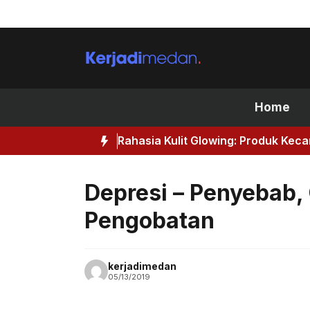
Skip
to
content
Home
Rahasia Kulit Glowing: Produk Kec
Depresi – Penyebab, 
Pengobatan
kerjadimedan
05/13/2019