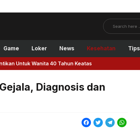
Search
Game
Loker
News
Kesehatan
Tips
antikan Untuk Wanita 40 Tahun Keatas
Gejala, Diagnosis dan
F
T
T
W
a
w
e
h