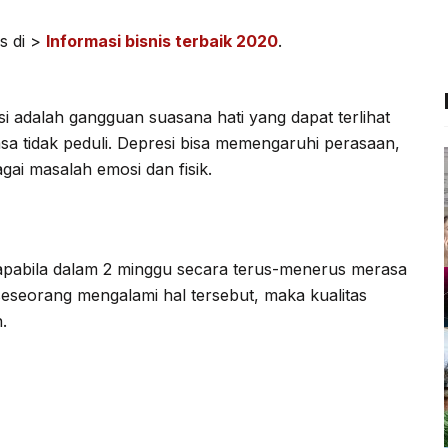
c
i
l
a
e
t
e
t
s di >
Informasi bisnis terbaik 2020
.
b
t
g
s
o
e
r
A
si adalah gangguan suasana hati yang dapat terlihat
o
r
a
p
sa tidak peduli. Depresi bisa memengaruhi perasaan,
k
m
p
ai masalah emosi dan fisik.
apabila dalam 2 minggu secara terus-menerus merasa
seseorang mengalami hal tersebut, maka kualitas
.