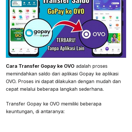
o
e
r
A
o
r
a
p
k
m
p
Cara Transfer Gopay ke OVO
adalah proses
memindahkan saldo dari aplikasi Gopay ke aplikasi
OVO. Proses ini dapat dilakukan dengan mudah dan
cepat melalui beberapa langkah sederhana.
Transfer Gopay ke OVO memiliki beberapa
keuntungan, di antaranya: