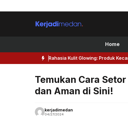
Skip
to
content
Home
Rahasia Kulit Glowing: Produk Kec
Temukan Cara Setor 
dan Aman di Sini!
kerjadimedan
04/27/2024