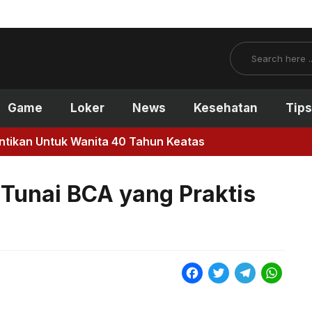
Search
Game
Loker
News
Kesehatan
Tips
antikan Untuk Wanita 40 Tahun Keatas
Tunai BCA yang Praktis
F
T
T
W
a
w
e
h