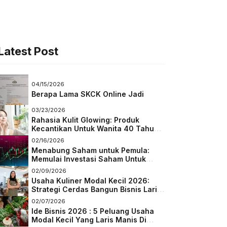
Latest Post
04/15/2026
Berapa Lama SKCK Online Jadi
03/23/2026
Rahasia Kulit Glowing: Produk
Kecantikan Untuk Wanita 40 Tahun
Keatas
02/16/2026
Menabung Saham untuk Pemula:
Memulai Investasi Saham Untuk
Pemula
02/09/2026
Usaha Kuliner Modal Kecil 2026:
Strategi Cerdas Bangun Bisnis Laris
di Tengah Persaingan
02/07/2026
Ide Bisnis 2026 : 5 Peluang Usaha
Modal Kecil Yang Laris Manis Di