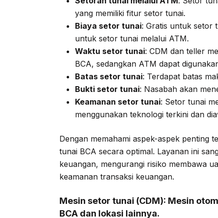
Setoran tunai melalui ATM
: Setor t
yang memiliki fitur setor tunai.
Biaya setor tunai
: Gratis untuk setor
untuk setor tunai melalui ATM.
Waktu setor tunai
: CDM dan teller me
BCA, sedangkan ATM dapat digunakan
Batas setor tunai
: Terdapat batas mak
Bukti setor tunai
: Nasabah akan mener
Keamanan setor tunai
: Setor tunai 
menggunakan teknologi terkini dan di
Dengan memahami aspek-aspek penting te
tunai BCA secara optimal. Layanan ini s
keuangan, mengurangi risiko membawa uan
keamanan transaksi keuangan.
Mesin setor tunai
(CDM): Mesin otoma
BCA dan lokasi lainnya.