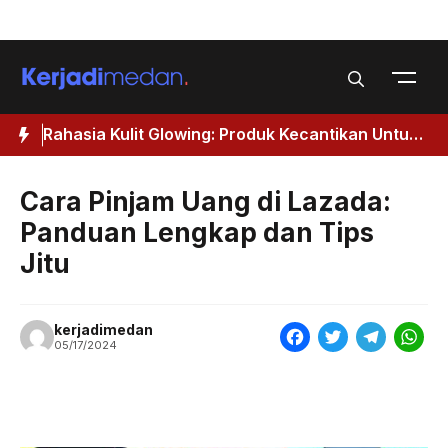
Skip
Menu
to
content
kan Untuk
Menabung Saham untuk Pemula: Memulai
Investasi Saham Untuk Pemula
Cara Pinjam Uang di Lazada:
Panduan Lengkap dan Tips
Jitu
kerjadimedan
F
T
T
W
05/17/2024
a
w
e
h
c
i
l
a
e
t
e
t