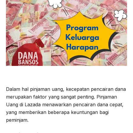
Dalam hal pinjaman uang, kecepatan pencairan dana
merupakan faktor yang sangat penting. Pinjaman
Uang di Lazada menawarkan pencairan dana cepat,
yang memberikan beberapa keuntungan bagi
peminjam.