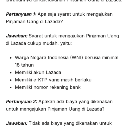
Pertanyaan 1:
Apa saja syarat untuk mengajukan
Pinjaman Uang di Lazada?
Jawaban:
Syarat untuk mengajukan Pinjaman Uang
di Lazada cukup mudah, yaitu:
Warga Negara Indonesia (WNI) berusia minimal
18 tahun
Memiliki akun Lazada
Memiliki e-KTP yang masih berlaku
Memiliki nomor rekening bank
Pertanyaan 2:
Apakah ada biaya yang dikenakan
untuk mengajukan Pinjaman Uang di Lazada?
Jawaban:
Tidak ada biaya yang dikenakan untuk