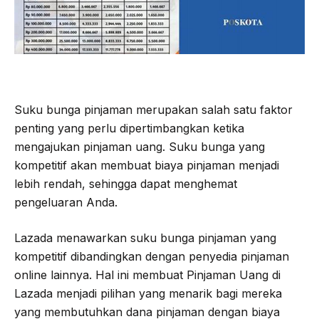
Suku bunga pinjaman merupakan salah satu faktor
penting yang perlu dipertimbangkan ketika
mengajukan pinjaman uang. Suku bunga yang
kompetitif akan membuat biaya pinjaman menjadi
lebih rendah, sehingga dapat menghemat
pengeluaran Anda.
Lazada menawarkan suku bunga pinjaman yang
kompetitif dibandingkan dengan penyedia pinjaman
online lainnya. Hal ini membuat Pinjaman Uang di
Lazada menjadi pilihan yang menarik bagi mereka
yang membutuhkan dana pinjaman dengan biaya