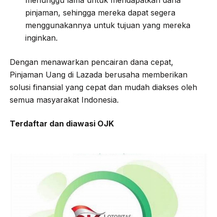
pinjaman, sehingga mereka dapat segera
menggunakannya untuk tujuan yang mereka
inginkan.
Dengan menawarkan pencairan dana cepat,
Pinjaman Uang di Lazada berusaha memberikan
solusi finansial yang cepat dan mudah diakses oleh
semua masyarakat Indonesia.
Terdaftar dan diawasi OJK