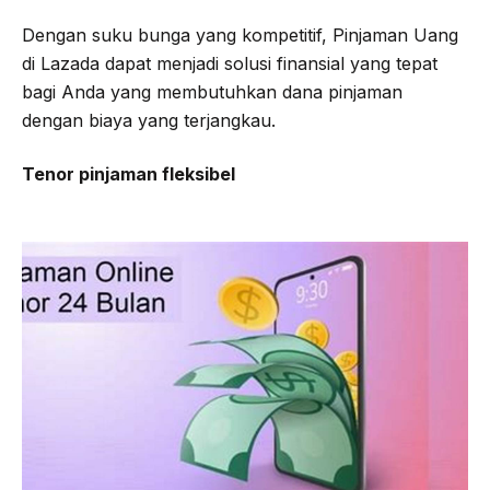
Dengan suku bunga yang kompetitif, Pinjaman Uang
di Lazada dapat menjadi solusi finansial yang tepat
bagi Anda yang membutuhkan dana pinjaman
dengan biaya yang terjangkau.
Tenor pinjaman fleksibel