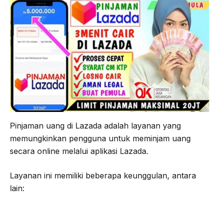
b
t
g
s
o
e
r
A
o
r
a
p
k
m
p
Pinjaman uang di Lazada adalah layanan yang
memungkinkan pengguna untuk meminjam uang
secara online melalui aplikasi Lazada.
Layanan ini memiliki beberapa keunggulan, antara
lain: