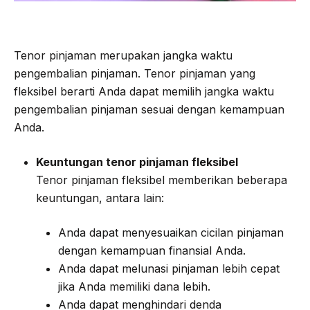
Tenor pinjaman merupakan jangka waktu
pengembalian pinjaman. Tenor pinjaman yang
fleksibel berarti Anda dapat memilih jangka waktu
pengembalian pinjaman sesuai dengan kemampuan
Anda.
Keuntungan tenor pinjaman fleksibel
Tenor pinjaman fleksibel memberikan beberapa
keuntungan, antara lain:
Anda dapat menyesuaikan cicilan pinjaman
dengan kemampuan finansial Anda.
Anda dapat melunasi pinjaman lebih cepat
jika Anda memiliki dana lebih.
Anda dapat menghindari denda