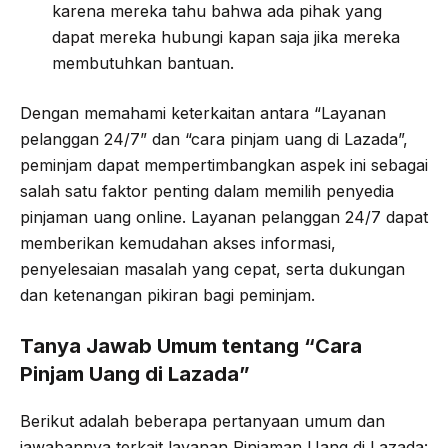
karena mereka tahu bahwa ada pihak yang
dapat mereka hubungi kapan saja jika mereka
membutuhkan bantuan.
Dengan memahami keterkaitan antara “Layanan
pelanggan 24/7” dan “cara pinjam uang di Lazada”,
peminjam dapat mempertimbangkan aspek ini sebagai
salah satu faktor penting dalam memilih penyedia
pinjaman uang online. Layanan pelanggan 24/7 dapat
memberikan kemudahan akses informasi,
penyelesaian masalah yang cepat, serta dukungan
dan ketenangan pikiran bagi peminjam.
Tanya Jawab Umum tentang “Cara
Pinjam Uang di Lazada”
Berikut adalah beberapa pertanyaan umum dan
jawabannya terkait layanan Pinjaman Uang di Lazada: