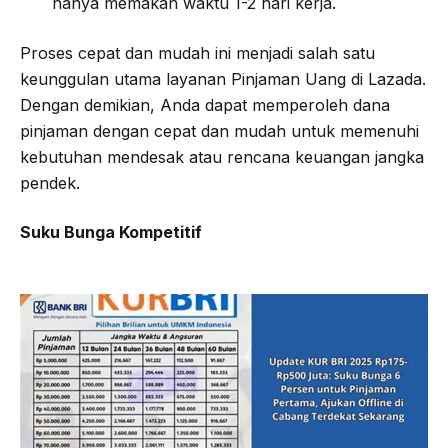
hanya memakan waktu 1-2 hari kerja.
Proses cepat dan mudah ini menjadi salah satu
keunggulan utama layanan Pinjaman Uang di Lazada.
Dengan demikian, Anda dapat memperoleh dana
pinjaman dengan cepat dan mudah untuk memenuhi
kebutuhan mendesak atau rencana keuangan jangka
pendek.
Suku Bunga Kompetitif