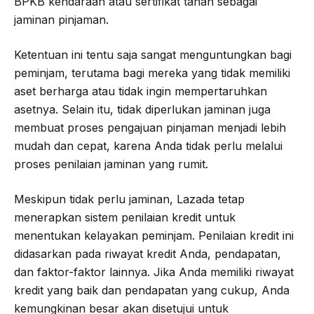
BPKB kendaraan atau sertifikat tanah sebagai
jaminan pinjaman.
Ketentuan ini tentu saja sangat menguntungkan bagi
peminjam, terutama bagi mereka yang tidak memiliki
aset berharga atau tidak ingin mempertaruhkan
asetnya. Selain itu, tidak diperlukan jaminan juga
membuat proses pengajuan pinjaman menjadi lebih
mudah dan cepat, karena Anda tidak perlu melalui
proses penilaian jaminan yang rumit.
Meskipun tidak perlu jaminan, Lazada tetap
menerapkan sistem penilaian kredit untuk
menentukan kelayakan peminjam. Penilaian kredit ini
didasarkan pada riwayat kredit Anda, pendapatan,
dan faktor-faktor lainnya. Jika Anda memiliki riwayat
kredit yang baik dan pendapatan yang cukup, Anda
kemungkinan besar akan disetujui untuk