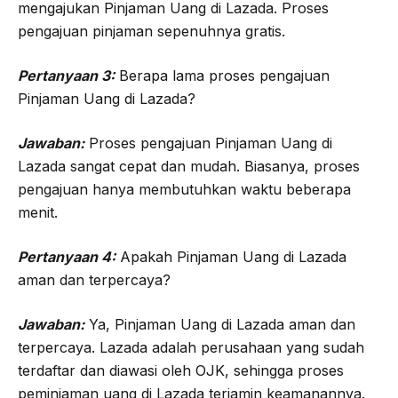
mengajukan Pinjaman Uang di Lazada. Proses
pengajuan pinjaman sepenuhnya gratis.
Pertanyaan 3:
Berapa lama proses pengajuan
Pinjaman Uang di Lazada?
Jawaban:
Proses pengajuan Pinjaman Uang di
Lazada sangat cepat dan mudah. Biasanya, proses
pengajuan hanya membutuhkan waktu beberapa
menit.
Pertanyaan 4:
Apakah Pinjaman Uang di Lazada
aman dan terpercaya?
Jawaban:
Ya, Pinjaman Uang di Lazada aman dan
terpercaya. Lazada adalah perusahaan yang sudah
terdaftar dan diawasi oleh OJK, sehingga proses
peminjaman uang di Lazada terjamin keamanannya.