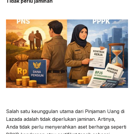
Tidak perlu jaminan
Salah satu keunggulan utama dari Pinjaman Uang di
Lazada adalah tidak diperlukan jaminan. Artinya,
Anda tidak perlu menyerahkan aset berharga seperti