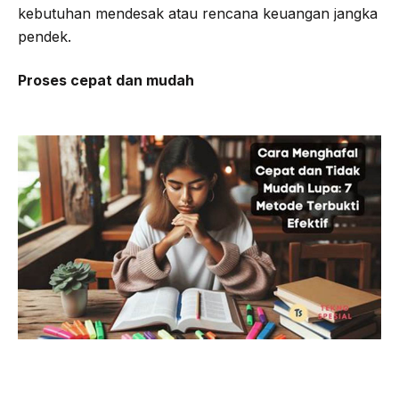
kebutuhan mendesak atau rencana keuangan jangka
pendek.
Proses cepat dan mudah