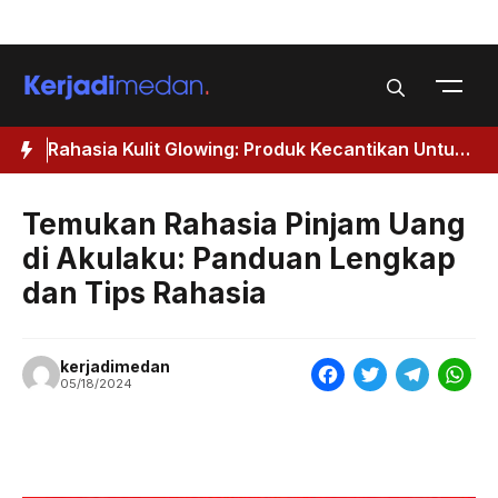
Skip
Menu
to
content
ecantikan Untuk
Menabung Saham untuk Pemula: Memul
Investasi Saham Untuk Pemula
Temukan Rahasia Pinjam Uang
di Akulaku: Panduan Lengkap
dan Tips Rahasia
kerjadimedan
F
T
T
W
05/18/2024
a
w
e
h
c
i
l
a
e
t
e
t