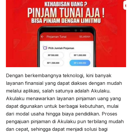
b
t
g
s
o
e
r
A
o
r
a
p
k
m
p
Dengan berkembangnya teknologi, kini banyak
layanan finansial yang dapat diakses dengan mudah
melalui aplikasi, salah satunya adalah Akulaku.
Akulaku menawarkan layanan pinjaman uang yang
dapat digunakan untuk berbagai kebutuhan, mulai
dari modal usaha hingga biaya pendidikan. Proses
pengajuan pinjaman di Akulaku pun terbilang mudah
dan cepat, sehingga dapat menjadi solusi bagi