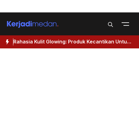
Skip
Menu
to
content
Rahasia Kulit Glowing: Produk Kecantikan Untuk
M
Wanita 40 Tahun Keatas
I