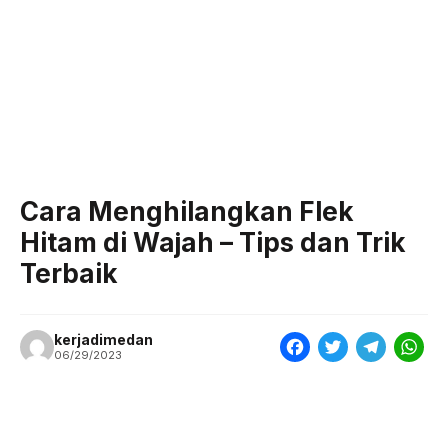
Cara Menghilangkan Flek
Hitam di Wajah – Tips dan Trik
Terbaik
kerjadimedan
F
T
T
W
06/29/2023
a
w
e
h
c
i
l
a
e
t
e
t