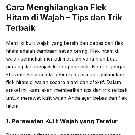
Cara Menghilangkan Flek
b
t
g
s
Hitam di Wajah – Tips dan Trik
o
e
r
A
o
r
a
p
Terbaik
k
m
p
Memiliki kulit wajah yang bersih dan bebas dari flek
hitam adalah dambaan setiap orang. Flek hitam di
wajah seringkali menjadi masalah yang membuat
penampilan menjadi kurang menarik. Namun, jangan
khawatir karena ada beberapa cara menghilangkan
flek hitam di wajah secara alami dan efektif. Dalam
artikel ini, kami akan memberikan tips dan trik terbaik
untuk merawat kulit wajah Anda agar bebas dari flek
hitam.
1. Perawatan Kulit Wajah yang Teratur