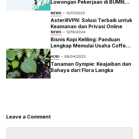
Lowongan Pekerjaan di BUMN
2023
NEWS
10/17/2023
AsterillVPN: Solusi Terbaik untuk
Keamanan dan Privasi Online
NEWS
12/19/2024
Bisnis Kopi Keliling: Panduan
Lengkap Memulai Usaha Coffee
Bike yang Menguntungkan di
HOBI
08/04/2023
2024
Tanaman Gympie: Keajaiban dan
Bahaya dari Flora Langka
Leave a Comment
Comment