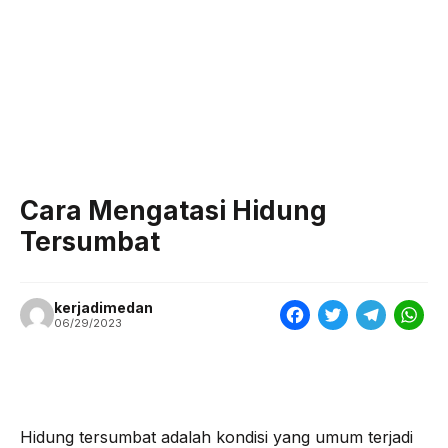
Cara Mengatasi Hidung
Tersumbat
kerjadimedan
F
T
T
W
06/29/2023
a
w
e
h
c
i
l
a
e
t
e
t
Hidung tersumbat adalah kondisi yang umum terjadi
b
t
g
s