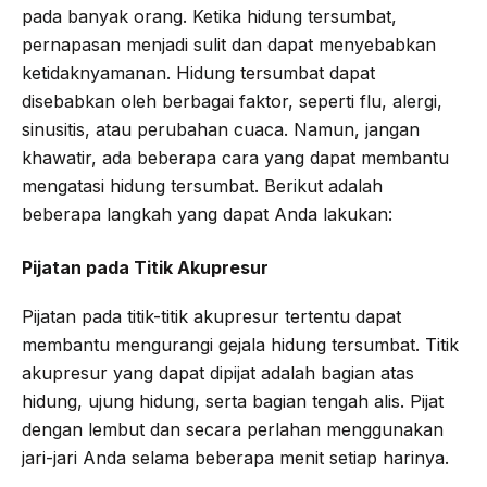
pada banyak orang. Ketika hidung tersumbat,
o
e
r
A
pernapasan menjadi sulit dan dapat menyebabkan
o
r
a
p
ketidaknyamanan. Hidung tersumbat dapat
k
m
p
disebabkan oleh berbagai faktor, seperti flu, alergi,
sinusitis, atau perubahan cuaca. Namun, jangan
khawatir, ada beberapa cara yang dapat membantu
mengatasi hidung tersumbat. Berikut adalah
beberapa langkah yang dapat Anda lakukan:
Pijatan pada Titik Akupresur
Pijatan pada titik-titik akupresur tertentu dapat
membantu mengurangi gejala hidung tersumbat. Titik
akupresur yang dapat dipijat adalah bagian atas
hidung, ujung hidung, serta bagian tengah alis. Pijat
dengan lembut dan secara perlahan menggunakan
jari-jari Anda selama beberapa menit setiap harinya.