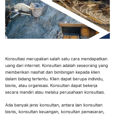
Konsultasi merupakan salah satu cara mendapatkan
uang dari internet. Konsultan adalah seseorang yang
memberikan nasihat dan bimbingan kepada klien
dalam bidang tertentu. Klien dapat berupa individu,
bisnis, atau organisasi. Konsultan dapat bekerja
secara mandiri atau melalui perusahaan konsultasi.
Ada banyak jenis konsultan, antara lain konsultan
bisnis, konsultan keuangan, konsultan pemasaran,