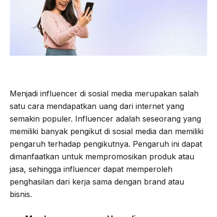
Menjadi influencer di sosial media merupakan salah
satu cara mendapatkan uang dari internet yang
semakin populer. Influencer adalah seseorang yang
memiliki banyak pengikut di sosial media dan memiliki
pengaruh terhadap pengikutnya. Pengaruh ini dapat
dimanfaatkan untuk mempromosikan produk atau
jasa, sehingga influencer dapat memperoleh
penghasilan dari kerja sama dengan brand atau
bisnis.