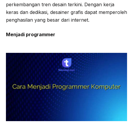
perkembangan tren desain terkini. Dengan kerja
keras dan dedikasi, desainer grafis dapat memperoleh
penghasilan yang besar dari internet.
Menjadi programmer