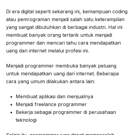
Di era digital seperti sekarang ini, kemampuan coding
atau pemrograman menjadi salah satu keterampilan
yang sangat dibutuhkan di berbagai industri. Hal ini
membuat banyak orang tertarik untuk menjadi
programmer dan mencari tahu cara mendapatkan
uang dari internet melalui profesi ini.
Menjadi programmer membuka banyak peluang
untuk mendapatkan uang dari internet. Beberapa
cara yang umum dilakukan antara lain:
Membuat aplikasi dan menjualnya
Menjadi freelance programmer
Bekerja sebagai programmer di perusahaan
teknologi
Selain itu, programmer juga dapat memperoleh