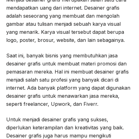
mendapatkan uang dari internet. Desainer grafis
adalah seseorang yang membuat dan mengolah
gambar atau tulisan menjadi sebuah karya visual
yang menarik. Karya visual tersebut dapat berupa
logo, poster, brosur, website, dan lain sebagainya.
Saat ini, banyak bisnis yang membutuhkan jasa
desainer grafis untuk membuat materi promosi dan
pemasaran mereka. Hal ini membuat desainer grafis
menjadi salah satu profesi yang banyak dicari di
internet. Ada banyak platform yang dapat digunakan
desainer grafis untuk menawarkan jasa mereka,
seperti freelancer, Upwork, dan Fiverr.
Untuk menjadi desainer grafis yang sukses,
diperlukan keterampilan dan kreativitas yang baik.
Desainer grafis juga harus mampu mengikuti