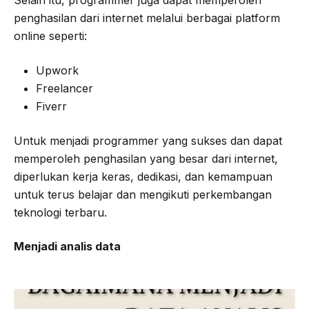
penghasilan dari internet melalui berbagai platform
online seperti:
Upwork
Freelancer
Fiverr
Untuk menjadi programmer yang sukses dan dapat
memperoleh penghasilan yang besar dari internet,
diperlukan kerja keras, dedikasi, dan kemampuan
untuk terus belajar dan mengikuti perkembangan
teknologi terbaru.
Menjadi analis data