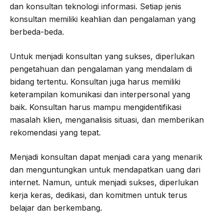
dan konsultan teknologi informasi. Setiap jenis
konsultan memiliki keahlian dan pengalaman yang
berbeda-beda.
Untuk menjadi konsultan yang sukses, diperlukan
pengetahuan dan pengalaman yang mendalam di
bidang tertentu. Konsultan juga harus memiliki
keterampilan komunikasi dan interpersonal yang
baik. Konsultan harus mampu mengidentifikasi
masalah klien, menganalisis situasi, dan memberikan
rekomendasi yang tepat.
Menjadi konsultan dapat menjadi cara yang menarik
dan menguntungkan untuk mendapatkan uang dari
internet. Namun, untuk menjadi sukses, diperlukan
kerja keras, dedikasi, dan komitmen untuk terus
belajar dan berkembang.