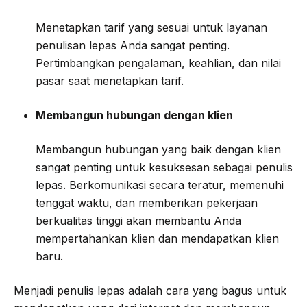
Menetapkan tarif yang sesuai untuk layanan
penulisan lepas Anda sangat penting.
Pertimbangkan pengalaman, keahlian, dan nilai
pasar saat menetapkan tarif.
Membangun hubungan dengan klien
Membangun hubungan yang baik dengan klien
sangat penting untuk kesuksesan sebagai penulis
lepas. Berkomunikasi secara teratur, memenuhi
tenggat waktu, dan memberikan pekerjaan
berkualitas tinggi akan membantu Anda
mempertahankan klien dan mendapatkan klien
baru.
Menjadi penulis lepas adalah cara yang bagus untuk