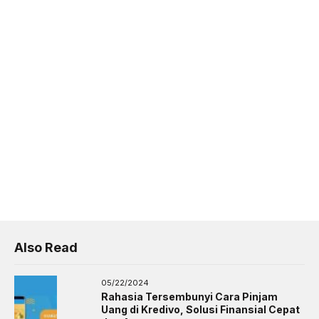
Also Read
05/22/2024
Rahasia Tersembunyi Cara Pinjam
Uang di Kredivo, Solusi Finansial Cepat