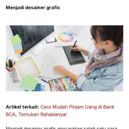
Menjadi desainer grafis
Artikel terkait:
Cara Mudah Pinjam Uang di Bank
BCA, Temukan Rahasianya!
Menjadi desainer grafis merupakan salah satu cara