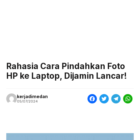
Rahasia Cara Pindahkan Foto
HP ke Laptop, Dijamin Lancar!
kerjadimedan
F
T
T
W
05/07/2024
a
w
e
h
c
i
l
a
e
t
e
t
b
t
g
s