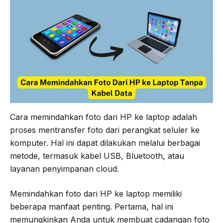
o
e
r
A
o
r
a
p
k
m
p
Cara memindahkan foto dari HP ke laptop adalah
proses mentransfer foto dari perangkat seluler ke
komputer. Hal ini dapat dilakukan melalui berbagai
metode, termasuk kabel USB, Bluetooth, atau
layanan penyimpanan cloud.
Memindahkan foto dari HP ke laptop memiliki
beberapa manfaat penting. Pertama, hal ini
memungkinkan Anda untuk membuat cadangan foto