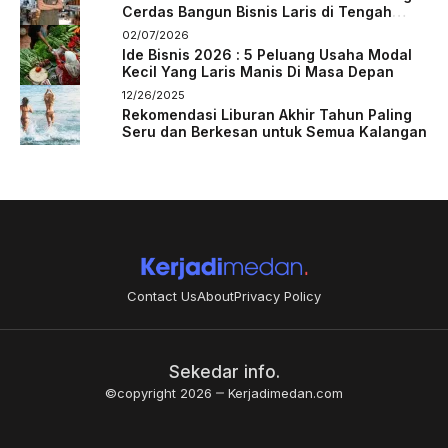
Cerdas Bangun Bisnis Laris di Tengah
Persaingan
02/07/2026
Ide Bisnis 2026 : 5 Peluang Usaha Modal
Kecil Yang Laris Manis Di Masa Depan
12/26/2025
Rekomendasi Liburan Akhir Tahun Paling
Seru dan Berkesan untuk Semua Kalangan
Contact Us
About
Privacy Policy
Sekedar info.
©copyright 2026
Kerjadimedan.com