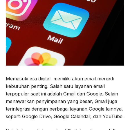
o
e
r
A
o
r
a
p
k
m
p
Memasuki era digital, memiliki akun email menjadi
kebutuhan penting. Salah satu layanan email
terpopuler saat ini adalah Gmail dari Google. Selain
menawarkan penyimpanan yang besar, Gmail juga
terintegrasi dengan berbagai layanan Google lainnya,
seperti Google Drive, Google Calendar, dan YouTube.