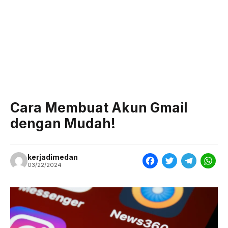
Cara Membuat Akun Gmail
dengan Mudah!
kerjadimedan
F
T
T
W
03/22/2024
a
w
e
h
c
i
l
a
e
t
e
t
b
t
g
s