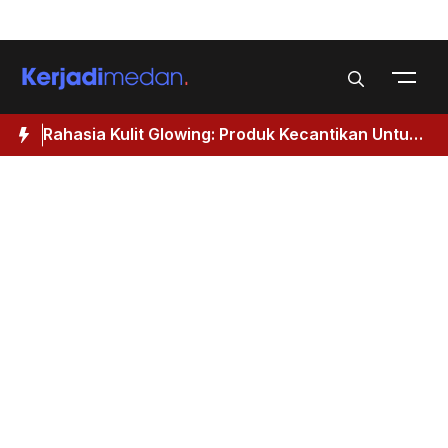
Skip
Menu
to
content
Rahasia Kulit Glowing: Produk Kecantikan Untuk
M
Wanita 40 Tahun Keatas
I