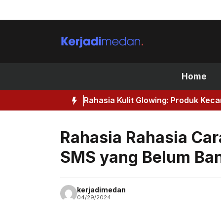
Skip
to
content
Home
Rahasia Kulit Glowing: Produk Kec
Rahasia Rahasia Car
SMS yang Belum Ban
kerjadimedan
04/29/2024