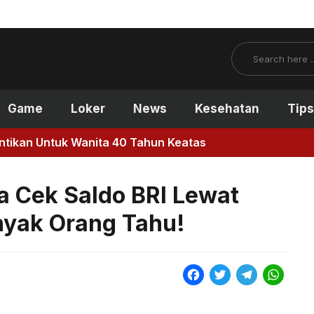
Search
Game
Loker
News
Kesehatan
Tips
antikan Untuk Wanita 40 Tahun Keatas
a Cek Saldo BRI Lewat
yak Orang Tahu!
F
T
T
W
a
w
e
h