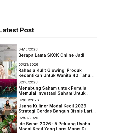
Latest Post
04/15/2026
Berapa Lama SKCK Online Jadi
03/23/2026
Rahasia Kulit Glowing: Produk
Kecantikan Untuk Wanita 40 Tahun
Keatas
02/16/2026
Menabung Saham untuk Pemula:
Memulai Investasi Saham Untuk
Pemula
02/09/2026
Usaha Kuliner Modal Kecil 2026:
Strategi Cerdas Bangun Bisnis Laris
di Tengah Persaingan
02/07/2026
Ide Bisnis 2026 : 5 Peluang Usaha
Modal Kecil Yang Laris Manis Di