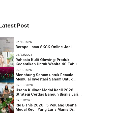
Latest Post
04/15/2026
Berapa Lama SKCK Online Jadi
03/23/2026
Rahasia Kulit Glowing: Produk
Kecantikan Untuk Wanita 40 Tahun
Keatas
02/16/2026
Menabung Saham untuk Pemula:
Memulai Investasi Saham Untuk
Pemula
02/09/2026
Usaha Kuliner Modal Kecil 2026:
Strategi Cerdas Bangun Bisnis Laris
di Tengah Persaingan
02/07/2026
Ide Bisnis 2026 : 5 Peluang Usaha
Modal Kecil Yang Laris Manis Di