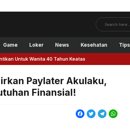
Search
Game
Loker
News
Kesehatan
Tips
antikan Untuk Wanita 40 Tahun Keatas
rkan Paylater Akulaku,
utuhan Finansial!
F
T
T
W
a
w
e
h