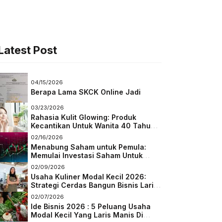
Latest Post
04/15/2026
Berapa Lama SKCK Online Jadi
03/23/2026
Rahasia Kulit Glowing: Produk
Kecantikan Untuk Wanita 40 Tahun
Keatas
02/16/2026
Menabung Saham untuk Pemula:
Memulai Investasi Saham Untuk
Pemula
02/09/2026
Usaha Kuliner Modal Kecil 2026:
Strategi Cerdas Bangun Bisnis Laris
di Tengah Persaingan
02/07/2026
Ide Bisnis 2026 : 5 Peluang Usaha
Modal Kecil Yang Laris Manis Di