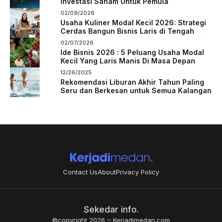
Investasi Saham Untuk Pemula
02/09/2026
Usaha Kuliner Modal Kecil 2026: Strategi
Cerdas Bangun Bisnis Laris di Tengah
Persaingan
02/07/2026
Ide Bisnis 2026 : 5 Peluang Usaha Modal
Kecil Yang Laris Manis Di Masa Depan
12/26/2025
Rekomendasi Liburan Akhir Tahun Paling
Seru dan Berkesan untuk Semua Kalangan
Contact Us
About
Privacy Policy
Sekedar info.
©copyright 2026
Kerjadimedan.com