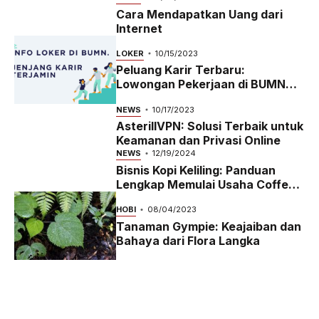
Cara Mendapatkan Uang dari
Internet
LOKER
10/15/2023
Peluang Karir Terbaru:
Lowongan Pekerjaan di BUMN
2023
NEWS
10/17/2023
AsterillVPN: Solusi Terbaik untuk
Keamanan dan Privasi Online
NEWS
12/19/2024
Bisnis Kopi Keliling: Panduan
Lengkap Memulai Usaha Coffee
Bike yang Menguntungkan di
HOBI
08/04/2023
2024
Tanaman Gympie: Keajaiban dan
Bahaya dari Flora Langka