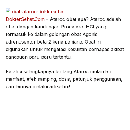
o
e
r
A
o
r
a
p
DokterSehat.Com
– Ataroc obat apa? Ataroc adalah
k
m
p
obat dengan kandungan Procaterol HCl yang
termasuk ke dalam golongan obat Agonis
adrenoseptor beta-2 kerja panjang. Obat ini
digunakan untuk mengatasi kesulitan bernapas akibat
gangguan paru-paru tertentu.
Ketahui selengkapnya tentang Ataroc mulai dari
manfaat, efek samping, dosis, petunjuk penggunaan,
dan lainnya melalui artikel ini!