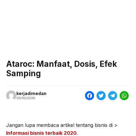
Ataroc: Manfaat, Dosis, Efek
Samping
kerjadimedan
F
T
T
W
05/10/2019
a
w
e
h
c
i
l
a
e
t
e
t
Jangan lupa membaca artikel tentang bisnis di >
Informasi bisnis terbaik 2020
.
b
t
g
s