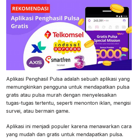
b
t
g
s
o
e
r
A
o
r
a
p
k
m
p
Aplikasi Penghasil Pulsa adalah sebuah aplikasi yang
memungkinkan pengguna untuk mendapatkan pulsa
gratis atau pulsa murah dengan menyelesaikan
tugas-tugas tertentu, seperti menonton iklan, mengisi
survei, atau bermain game.
Aplikasi ini menjadi populer karena menawarkan cara
yang mudah dan gratis untuk mendapatkan pulsa.