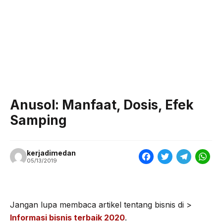
Anusol: Manfaat, Dosis, Efek
Samping
kerjadimedan
F
T
T
W
05/13/2019
a
w
e
h
c
i
l
a
e
t
e
t
Jangan lupa membaca artikel tentang bisnis di >
Informasi bisnis terbaik 2020
.
b
t
g
s