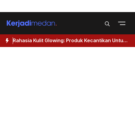
Skip
Menu
to
content
Rahasia Kulit Glowing: Produk Kecantikan Untuk
M
Wanita 40 Tahun Keatas
I