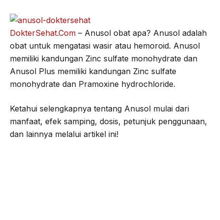
o
e
r
A
o
r
a
p
DokterSehat.Com
– Anusol obat apa? Anusol adalah
k
m
p
obat untuk mengatasi wasir atau hemoroid. Anusol
memiliki kandungan Zinc sulfate monohydrate dan
Anusol Plus memiliki kandungan Zinc sulfate
monohydrate dan Pramoxine hydrochloride.
Ketahui selengkapnya tentang Anusol mulai dari
manfaat, efek samping, dosis, petunjuk penggunaan,
dan lainnya melalui artikel ini!