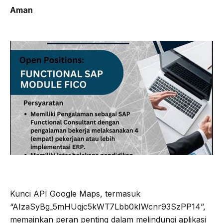
Aman
Kunci API Google Maps, termasuk
“AIzaSyBg_5mHUqjc5kWT7Lbb0kIWcnr93SzPP14”,
memainkan peran penting dalam melindungi aplikasi