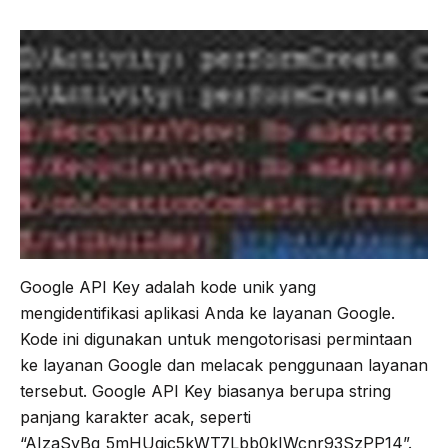
e
t
e
t
b
t
g
s
o
e
r
A
o
r
a
p
k
m
p
Google API Key adalah kode unik yang
mengidentifikasi aplikasi Anda ke layanan Google.
Kode ini digunakan untuk mengotorisasi permintaan
ke layanan Google dan melacak penggunaan layanan
tersebut. Google API Key biasanya berupa string
panjang karakter acak, seperti
“AIzaSyBg_5mHUqjc5kWT7Lbb0kIWcnr93SzPP14”.