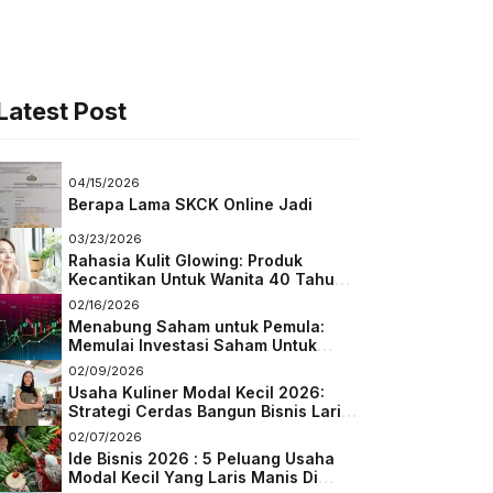
Latest Post
04/15/2026
Berapa Lama SKCK Online Jadi
03/23/2026
Rahasia Kulit Glowing: Produk
Kecantikan Untuk Wanita 40 Tahun
Keatas
02/16/2026
Menabung Saham untuk Pemula:
Memulai Investasi Saham Untuk
Pemula
02/09/2026
Usaha Kuliner Modal Kecil 2026:
Strategi Cerdas Bangun Bisnis Laris
di Tengah Persaingan
02/07/2026
Ide Bisnis 2026 : 5 Peluang Usaha
Modal Kecil Yang Laris Manis Di