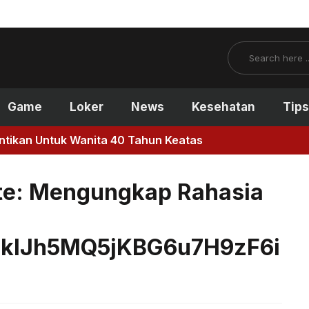
Search
Game
Loker
News
Kesehatan
Tips
antikan Untuk Wanita 40 Tahun Keatas
te: Mengungkap Rahasia
zkIJh5MQ5jKBG6u7H9zF6i