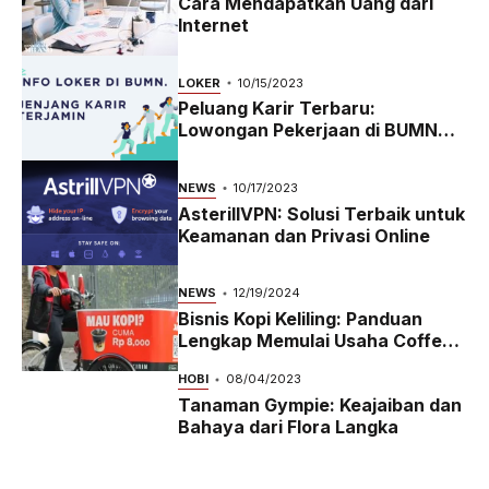
Cara Mendapatkan Uang dari
Internet
LOKER
10/15/2023
Peluang Karir Terbaru:
Lowongan Pekerjaan di BUMN
2023
NEWS
10/17/2023
AsterillVPN: Solusi Terbaik untuk
Keamanan dan Privasi Online
NEWS
12/19/2024
Bisnis Kopi Keliling: Panduan
Lengkap Memulai Usaha Coffee
Bike yang Menguntungkan di
HOBI
08/04/2023
2024
Tanaman Gympie: Keajaiban dan
Bahaya dari Flora Langka