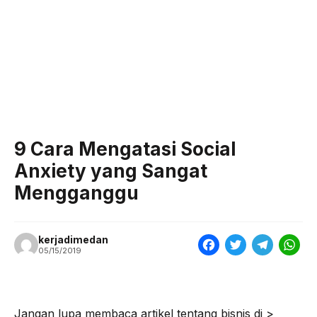
9 Cara Mengatasi Social
Anxiety yang Sangat
Mengganggu
kerjadimedan
F
T
T
W
05/15/2019
a
w
e
h
c
i
l
a
e
t
e
t
Jangan lupa membaca artikel tentang bisnis di >