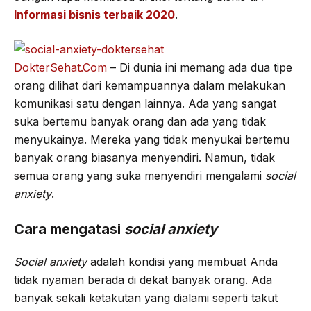
Informasi bisnis terbaik 2020
.
b
t
g
s
o
e
r
A
o
r
a
p
DokterSehat.Com
– Di dunia ini memang ada dua tipe
k
m
p
orang dilihat dari kemampuannya dalam melakukan
komunikasi satu dengan lainnya. Ada yang sangat
suka bertemu banyak orang dan ada yang tidak
menyukainya. Mereka yang tidak menyukai bertemu
banyak orang biasanya menyendiri. Namun, tidak
semua orang yang suka menyendiri mengalami
social
anxiety
.
Cara mengatasi
social anxiety
Social anxiety
adalah kondisi yang membuat Anda
tidak nyaman berada di dekat banyak orang. Ada
banyak sekali ketakutan yang dialami seperti takut