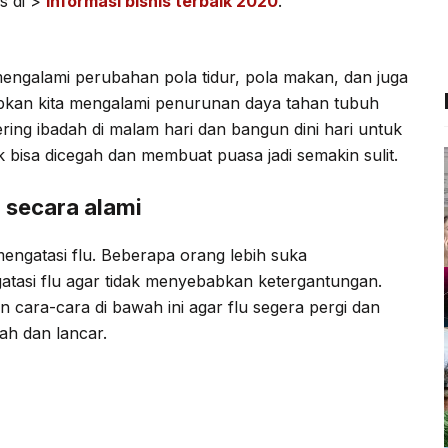
s di >
Informasi bisnis terbaik 2020
.
b
t
g
s
o
e
r
A
engalami perubahan pola tidur, pola makan, dan juga
o
r
a
p
babkan kita mengalami penurunan daya tahan tubuh
k
m
p
ering ibadah di malam hari dan bangun dini hari untuk
ak bisa dicegah dan membuat puasa jadi semakin sulit.
 secara alami
ngatasi flu. Beberapa orang lebih suka
tasi flu agar tidak menyebabkan ketergantungan.
cara-cara di bawah ini agar flu segera pergi dan
ah dan lancar.