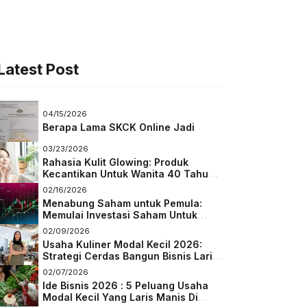
Latest Post
04/15/2026
Berapa Lama SKCK Online Jadi
03/23/2026
Rahasia Kulit Glowing: Produk
Kecantikan Untuk Wanita 40 Tahun
Keatas
02/16/2026
Menabung Saham untuk Pemula:
Memulai Investasi Saham Untuk
Pemula
02/09/2026
Usaha Kuliner Modal Kecil 2026:
Strategi Cerdas Bangun Bisnis Laris
di Tengah Persaingan
02/07/2026
Ide Bisnis 2026 : 5 Peluang Usaha
Modal Kecil Yang Laris Manis Di