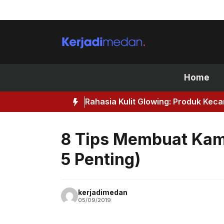
Skip
to
content
Home
Rahasia Kulit Glowing: Produk Kec
8 Tips Membuat Kama
5 Penting)
kerjadimedan
05/09/2019