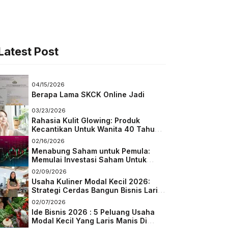
Latest Post
04/15/2026
Berapa Lama SKCK Online Jadi
03/23/2026
Rahasia Kulit Glowing: Produk
Kecantikan Untuk Wanita 40 Tahun
Keatas
02/16/2026
Menabung Saham untuk Pemula:
Memulai Investasi Saham Untuk
Pemula
02/09/2026
Usaha Kuliner Modal Kecil 2026:
Strategi Cerdas Bangun Bisnis Laris
di Tengah Persaingan
02/07/2026
Ide Bisnis 2026 : 5 Peluang Usaha
Modal Kecil Yang Laris Manis Di