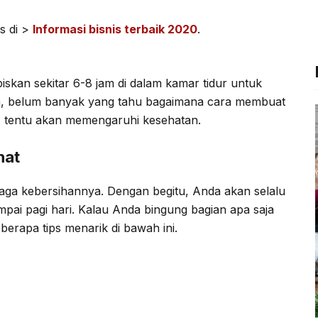
c
i
l
a
e
t
e
t
s di >
Informasi bisnis terbaik 2020
.
b
t
g
s
o
e
r
A
iskan sekitar 6-8 jam di dalam kamar tidur untuk
o
r
a
p
, belum banyak yang tahu bagaimana cara membuat
k
m
p
r, tentu akan memengaruhi kesehatan.
hat
ijaga kebersihannya. Dengan begitu, Anda akan selalu
mpai pagi hari. Kalau Anda bingung bagian apa saja
berapa tips menarik di bawah ini.