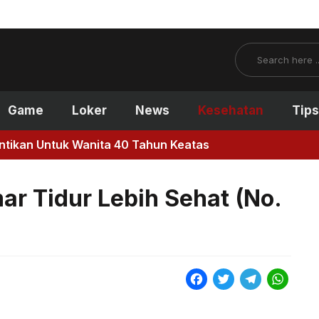
Search
Game
Loker
News
Kesehatan
Tips
antikan Untuk Wanita 40 Tahun Keatas
r Tidur Lebih Sehat (No.
F
T
T
W
a
w
e
h