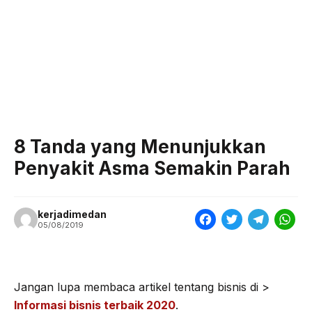
8 Tanda yang Menunjukkan
Penyakit Asma Semakin Parah
kerjadimedan
F
T
T
W
05/08/2019
a
w
e
h
c
i
l
a
e
t
e
t
Jangan lupa membaca artikel tentang bisnis di >
Informasi bisnis terbaik 2020
.
b
t
g
s