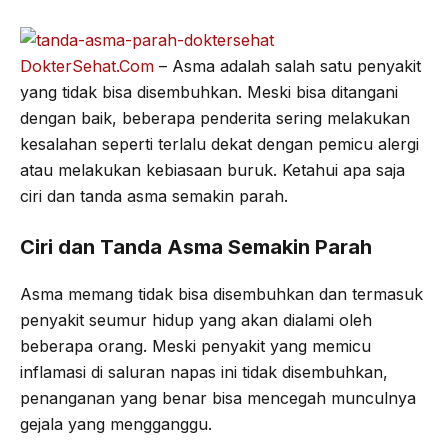
o
e
r
A
o
r
a
p
DokterSehat.Com
– Asma adalah salah satu penyakit
k
m
p
yang tidak bisa disembuhkan. Meski bisa ditangani
dengan baik, beberapa penderita sering melakukan
kesalahan seperti terlalu dekat dengan pemicu alergi
atau melakukan kebiasaan buruk. Ketahui apa saja
ciri dan tanda asma semakin parah.
Ciri dan Tanda Asma Semakin Parah
Asma memang tidak bisa disembuhkan dan termasuk
penyakit seumur hidup yang akan dialami oleh
beberapa orang. Meski penyakit yang memicu
inflamasi di saluran napas ini tidak disembuhkan,
penanganan yang benar bisa mencegah munculnya
gejala yang mengganggu.