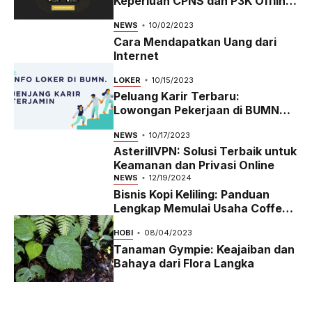
Keperluan CPNS dan P3K Offline
dan Online
NEWS
10/02/2023
Cara Mendapatkan Uang dari
Internet
LOKER
10/15/2023
Peluang Karir Terbaru:
Lowongan Pekerjaan di BUMN
2023
NEWS
10/17/2023
AsterillVPN: Solusi Terbaik untuk
Keamanan dan Privasi Online
NEWS
12/19/2024
Bisnis Kopi Keliling: Panduan
Lengkap Memulai Usaha Coffee
Bike yang Menguntungkan di
HOBI
08/04/2023
2024
Tanaman Gympie: Keajaiban dan
Bahaya dari Flora Langka